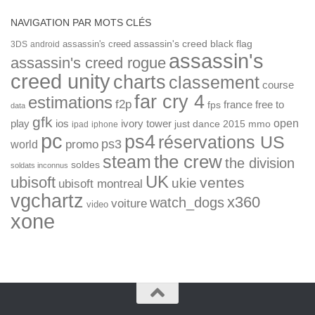
NAVIGATION PAR MOTS CLÉS
assassin's creed
assassin's creed black flag
3DS
android
assassin's
assassin's creed rogue
creed unity
charts
classement
course
far cry 4
estimations
f2p
france
free to
fps
data
gfk
open
ios
play
ivory tower
just dance 2015
mmo
ipad
iphone
pc
ps4
réservations US
ps3
world
promo
the crew
steam
the division
soldes
soldats inconnus
UK
ubisoft
ventes
ukie
ubisoft montreal
vgchartz
x360
watch_dogs
voiture
video
xone