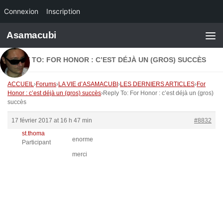
Connexion
Inscription
Skip to content
Asamacubi
REPLY TO: FOR HONOR : C’EST DÉJÀ UN (GROS) SUCCÈS
ACCUEIL
›
Forums
›
LA VIE d’ASAMACUBI
›
LES DERNIERS ARTICLES
›
For
Honor : c’est déjà un (gros) succès
›
Reply To: For Honor : c’est déjà un (gros)
succès
17 février 2017 at 16 h 47 min
#8832
st.thoma
enorme
Participant
merci