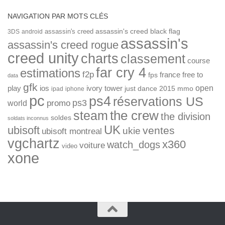
NAVIGATION PAR MOTS CLÉS
assassin's creed
assassin's creed black flag
3DS
android
assassin's
assassin's creed rogue
creed unity
charts
classement
course
far cry 4
estimations
f2p
france
free to
fps
data
gfk
open
ios
play
ivory tower
just dance 2015
mmo
ipad
iphone
pc
ps4
réservations US
ps3
world
promo
the crew
steam
the division
soldes
soldats inconnus
UK
ubisoft
ventes
ukie
ubisoft montreal
vgchartz
x360
watch_dogs
voiture
video
xone