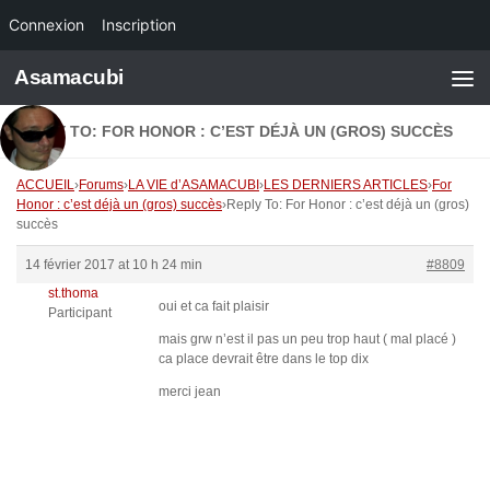
Connexion
Inscription
Skip to content
Asamacubi
REPLY TO: FOR HONOR : C’EST DÉJÀ UN (GROS) SUCCÈS
ACCUEIL
›
Forums
›
LA VIE d’ASAMACUBI
›
LES DERNIERS ARTICLES
›
For
Honor : c’est déjà un (gros) succès
›
Reply To: For Honor : c’est déjà un (gros)
succès
14 février 2017 at 10 h 24 min
#8809
st.thoma
oui et ca fait plaisir
Participant
mais grw n’est il pas un peu trop haut ( mal placé )
ca place devrait être dans le top dix
merci jean