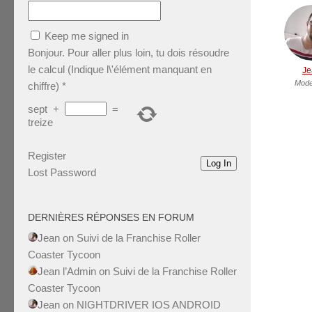
Keep me signed in
Bonjour. Pour aller plus loin, tu dois résoudre
le calcul (Indique l\'élément manquant en
Je
Mode
chiffre)
*
sept
+
=
treize
Register
Log In
Lost Password
DERNIÈRES RÉPONSES EN FORUM
Jean
on
Suivi de la Franchise Roller
Coaster Tycoon
Jean l’Admin
on
Suivi de la Franchise Roller
Coaster Tycoon
Jean
on
NIGHTDRIVER IOS ANDROID