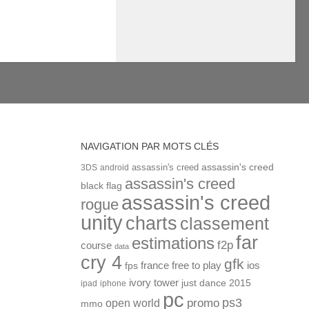
NAVIGATION PAR MOTS CLÉS
assassin's creed
assassin's creed
3DS
android
assassin's creed
black flag
assassin's creed
rogue
unity
charts
classement
far
estimations
f2p
course
data
cry 4
gfk
ios
france
free to play
fps
ivory tower
just dance 2015
ipad
iphone
pc
ps3
open world
promo
mmo