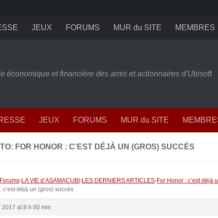
ESSE
JEUX
FORUMS
MUR du SITE
MEMBRES
ille économique et financière des amis et actionnaires d'Ubisoft
PRESSE
JEUX
FORUMS
MUR du SITE
MEMBRE
TO: FOR HONOR : C’EST DÉJÀ UN (GROS) SUCCÈS
Forums
›
LA VIE d’ASAMACUBI
›
LES DERNIERS ARTICLES
›
For Honor : c’est déjà 
: c’est déjà un (gros) succès
r 2017 at 8 h 00 min