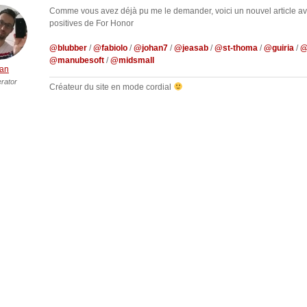
Comme vous avez déjà pu me le demander, voici un nouvel article av
positives de For Honor
@blubber
/
@fabiolo
/
@johan7
/
@jeasab
/
@st-thoma
/
@guiria
/
@
@manubesoft
/
@midsmall
an
rator
Créateur du site en mode cordial