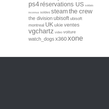
ps4
réservations US
soldats
the crew
steam
soldes
inconnus
ubisoft
the division
ubisoft
UK
ventes
ukie
montreal
vgchartz
voiture
video
xone
x360
watch_dogs