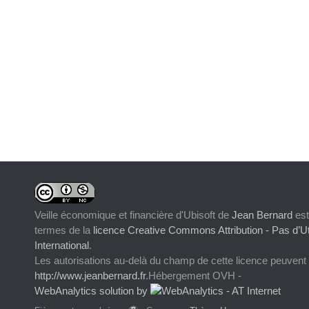
Veille économique et financière d'Ubisoft
de
Jean Bernard
est
termes de la
licence Creative Commons Attribution - Pas d’Ut
International
.
Les autorisations au-delà du champ de cette licence peuvent
http://www.jeanbernard.fr
.Hébergement OVH -
WebAnalytics solution by