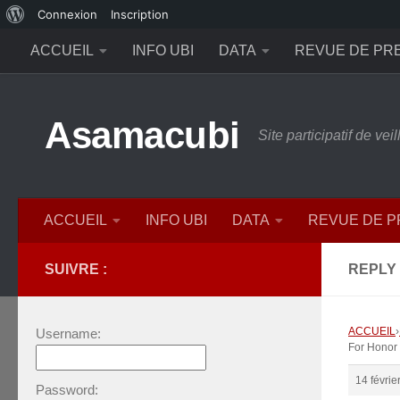
À
Connexion
Inscription
Skip to content
propos
ACCUEIL
INFO UBI
DATA
REVUE DE PR
de
WordPress
Asamacubi
Site participatif de ve
ACCUEIL
INFO UBI
DATA
REVUE DE 
SUIVRE :
REPLY 
ACCUEIL
›
Username:
For Honor 
14 févrie
Password: