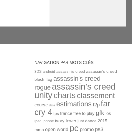
NAVIGATION PAR MOTS CLÉS
assassin's creed
assassin's creed
3DS
android
assassin's creed
black flag
assassin's creed
rogue
unity
charts
classement
far
estimations
f2p
course
data
cry 4
gfk
ios
france
free to play
fps
ivory tower
just dance 2015
ipad
iphone
pc
ps3
open world
promo
mmo