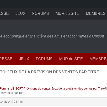
ESSE
JEUX
FORUMS
MUR du SITE
MEMBRES
ille économique et financière des amis et actionnaires d'Ubisoft
PRESSE
JEUX
FORUMS
MUR du SITE
MEMBRE
TO: JEUX DE LA PRÉVISION DES VENTES PAR TITRE
Forums
›
UBISOFT
›
Prévisions de ventes
›
Jeux de la prévision des ventes par Titre
›
R
des ventes par Titre
014 at 14 h 22 min