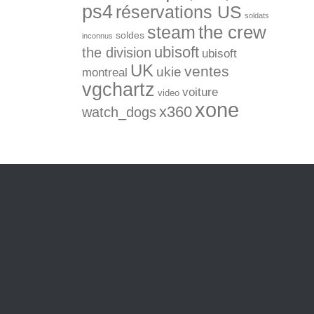
ps4
réservations US
soldats
the crew
steam
soldes
inconnus
ubisoft
the division
ubisoft
UK
ventes
ukie
montreal
vgchartz
voiture
video
xone
x360
watch_dogs