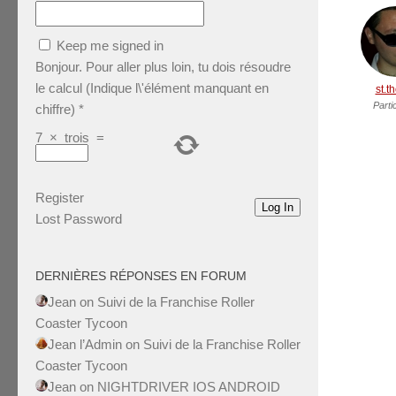
Keep me signed in
Bonjour. Pour aller plus loin, tu dois résoudre
le calcul (Indique l\'élément manquant en
st.t
Parti
chiffre)
*
7
×
trois
=
Register
Log In
Lost Password
DERNIÈRES RÉPONSES EN FORUM
Jean
on
Suivi de la Franchise Roller
Coaster Tycoon
Jean l’Admin
on
Suivi de la Franchise Roller
Coaster Tycoon
Jean
on
NIGHTDRIVER IOS ANDROID