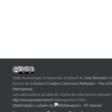
Veille économique et financière d'Ubisoft
de
Jean Bernard
est
termes de la
licence Creative Commons Attribution - Pas d’Ut
International
.
Les autorisations au-delà du champ de cette licence peuvent
http://www.jeanbernard.fr
.Hébergement OVH -
WebAnalytics solution by