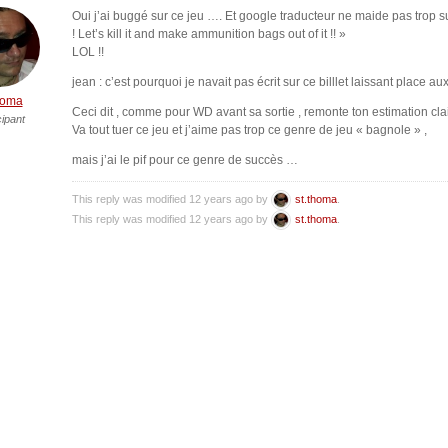
Oui j’ai buggé sur ce jeu …. Et google traducteur ne maide pas trop sur
! Let’s kill it and make ammunition bags out of it !! »
LOL !!
jean : c’est pourquoi je navait pas écrit sur ce billlet laissant place aux
homa
Ceci dit , comme pour WD avant sa sortie , remonte ton estimation cl
cipant
Va tout tuer ce jeu et j’aime pas trop ce genre de jeu « bagnole » ,
mais j’ai le pif pour ce genre de succès …
This reply was modified 12 years ago by
st.thoma
.
This reply was modified 12 years ago by
st.thoma
.