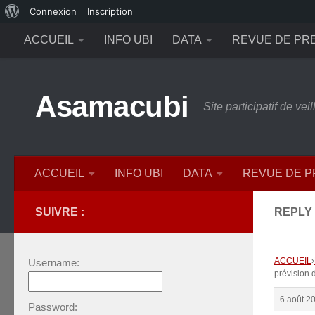
À
Connexion
Inscription
Skip to content
propos
ACCUEIL
INFO UBI
DATA
REVUE DE PR
de
WordPress
Asamacubi
Site participatif de ve
ACCUEIL
INFO UBI
DATA
REVUE DE 
SUIVRE :
REPLY 
ACCUEIL
›
Username:
prévision 
6 août 2
Password: