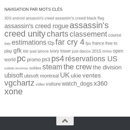
NAVIGATION PAR MOTS CLÉS
assassin's creed
assassin's creed black flag
3DS
android
assassin's
assassin's creed rogue
creed unity
charts
classement
course
far cry 4
estimations
f2p
france
free to
fps
data
gfk
open
ios
play
ivory tower
just dance 2015
mmo
ipad
iphone
pc
ps4
réservations US
ps3
world
promo
the crew
steam
the division
soldes
soldats inconnus
UK
ubisoft
ventes
ukie
ubisoft montreal
vgchartz
x360
watch_dogs
voiture
video
xone