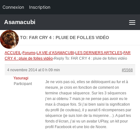
Connexion
Inscription
Skip to content
Asamacubi
REPLY TO: FAR CRY 4 : PLUIE DE FOLLES VIDÉO
ACCUEIL
›
Forums
›
LA VIE d’ASAMACUBI
›
LES DERNIERS ARTICLES
›
FAR
CRY 4 : pluie de folles vidéo
›
Reply To: FAR CRY 4 : pluie de folles vidéo
4 novembre 2014 at 0 h 09 min
#5568
Yasuragi
Je ne vois pas où, elles se débloquent au fur et à
Participant
mesure, je crois en fonction de comment on
termine chaque séquence. Sur les 3 séquences
j’en ai obtenu 7 mais je ne pense pas avoir eu le
max à chaque fois. Si j’ai bien saisi la signification
du profil (le couteau), il y aurait 6 récompenses par
séquence (je suis loin de la moyenne…). A part les
fonds d’écran, j’ai vu un avatar UPlay, un kit pour
profil Facebook et une bio de Noore.