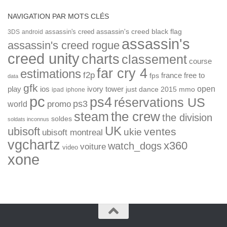
NAVIGATION PAR MOTS CLÉS
assassin's creed
assassin's creed black flag
3DS
android
assassin's
assassin's creed rogue
creed unity
charts
classement
course
far cry 4
estimations
f2p
france
free to
fps
data
gfk
open
ios
play
ivory tower
just dance 2015
mmo
ipad
iphone
pc
ps4
réservations US
ps3
world
promo
the crew
steam
the division
soldes
soldats inconnus
UK
ubisoft
ventes
ukie
ubisoft montreal
vgchartz
x360
watch_dogs
voiture
video
xone