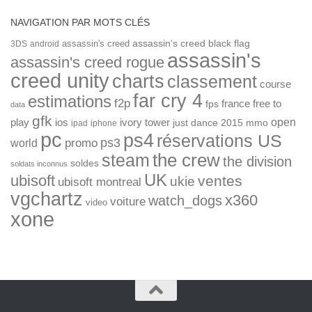
NAVIGATION PAR MOTS CLÉS
assassin's creed
assassin's creed black flag
3DS
android
assassin's
assassin's creed rogue
creed unity
charts
classement
course
far cry 4
estimations
f2p
france
free to
fps
data
gfk
open
ios
play
ivory tower
just dance 2015
mmo
ipad
iphone
pc
ps4
réservations US
ps3
world
promo
the crew
steam
the division
soldes
soldats inconnus
UK
ubisoft
ventes
ukie
ubisoft montreal
vgchartz
x360
watch_dogs
voiture
video
xone