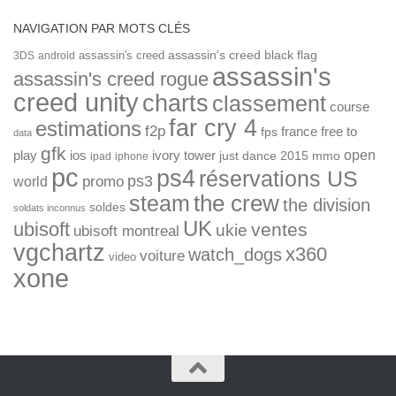
NAVIGATION PAR MOTS CLÉS
assassin's creed
assassin's creed black flag
3DS
android
assassin's
assassin's creed rogue
creed unity
charts
classement
course
far cry 4
estimations
f2p
france
free to
fps
data
gfk
open
ios
play
ivory tower
just dance 2015
mmo
ipad
iphone
pc
ps4
réservations US
ps3
world
promo
the crew
steam
the division
soldes
soldats inconnus
UK
ubisoft
ventes
ukie
ubisoft montreal
vgchartz
x360
watch_dogs
voiture
video
xone