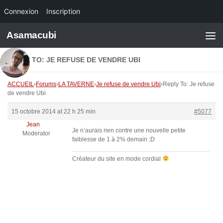
Connexion
Inscription
Skip to content
Asamacubi
REPLY TO: JE REFUSE DE VENDRE UBI
ACCUEIL
›
Forums
›
LA TAVERNE
›
Je refuse de vendre Ubi
›
Reply To: Je refuse
de vendre Ubi
15 octobre 2014 at 22 h 25 min
#5077
Jean
Je n’aurais rien contre une nouvelle petite
Moderator
faiblesse de 1 à 2% demain ;D
Créateur du site en mode cordial