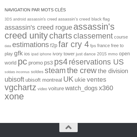
NAVIGATION PAR MOTS CLÉS
assassin's creed
assassin's creed black flag
3DS
android
assassin's
assassin's creed rogue
creed unity
charts
classement
course
far cry 4
estimations
f2p
france
free to
fps
data
gfk
open
ios
play
ivory tower
just dance 2015
mmo
ipad
iphone
pc
ps4
réservations US
ps3
world
promo
the crew
steam
the division
soldes
soldats inconnus
UK
ubisoft
ventes
ukie
ubisoft montreal
vgchartz
x360
watch_dogs
voiture
video
xone