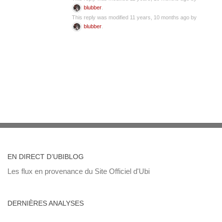
blubber
.
This reply was modified 11 years, 10 months ago by
blubber
.
EN DIRECT D’UBIBLOG
Les flux en provenance du Site Officiel d'Ubi
DERNIÈRES ANALYSES