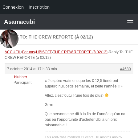
Connexion
Inscription
Skip to content
Asamacubi
REPLY TO: THE CREW REPORTE (À 02/12)
ACCUEIL
›
Forums
›
UBISOFT
›
THE CREW REPORTE (à 02/12)
›
Reply To: THE
CREW REPORTE (à 02/12)
7 octobre 2014 at 17 h 33 min
#4680
blubber
« J’espère vraiment que les € 12,5 tiendront
Participant
aujourd’hui, cette semaine, et toute l’année !! »
Allez, c’est foutu ! (une fois de plus)
Grrrrr…
Que personne ne dit à la fin de l’année qu’on na
pas eu l’opportunité d’acheter Ubi a un prix
raisonnable !
This reply was modified 11 years, 10 months ago by