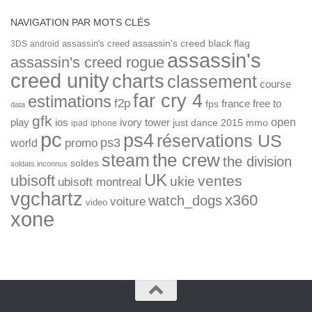
NAVIGATION PAR MOTS CLÉS
assassin's creed
assassin's creed black flag
3DS
android
assassin's
assassin's creed rogue
creed unity
charts
classement
course
far cry 4
estimations
f2p
france
free to
fps
data
gfk
open
ios
play
ivory tower
just dance 2015
mmo
ipad
iphone
pc
ps4
réservations US
ps3
world
promo
the crew
steam
the division
soldes
soldats inconnus
UK
ubisoft
ventes
ukie
ubisoft montreal
vgchartz
x360
watch_dogs
voiture
video
xone