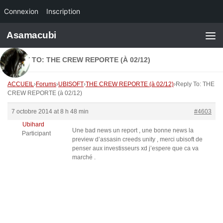
Connexion
Inscription
Skip to content
Asamacubi
REPLY TO: THE CREW REPORTE (À 02/12)
ACCUEIL
›
Forums
›
UBISOFT
›
THE CREW REPORTE (à 02/12)
›
Reply To: THE
CREW REPORTE (à 02/12)
7 octobre 2014 at 8 h 48 min
#4603
Ubihard
Une bad news un report , une bonne news la
Participant
preview d’assasin creeds unity , merci ubisoft de
penser aux investisseurs xd j’espere que ca va
marché .