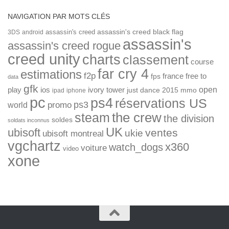
NAVIGATION PAR MOTS CLÉS
assassin's creed
assassin's creed black flag
3DS
android
assassin's
assassin's creed rogue
creed unity
charts
classement
course
far cry 4
estimations
f2p
france
free to
fps
data
gfk
open
ios
play
ivory tower
just dance 2015
mmo
ipad
iphone
pc
ps4
réservations US
ps3
world
promo
the crew
steam
the division
soldes
soldats inconnus
UK
ubisoft
ventes
ukie
ubisoft montreal
vgchartz
x360
watch_dogs
voiture
video
xone