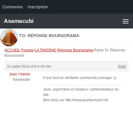
Connexion
Inscription
Skip to content
Asamacubi
REPLY TO: RÉPONSE BOURSORAMA
ACCUEIL
›
Forums
›
LA TAVERNE
›
Réponse Boursorama
›
Reply To: Réponse
Boursorama
31 juillet 2014 at 9 h 45 min
#460
Jean l’Admin
Il leur faut un véritable community manager :p
Keymaster
Jean, esprit libre et créateur / administrateur du
site.
Mon blog sur http://www.jeanbernard.net