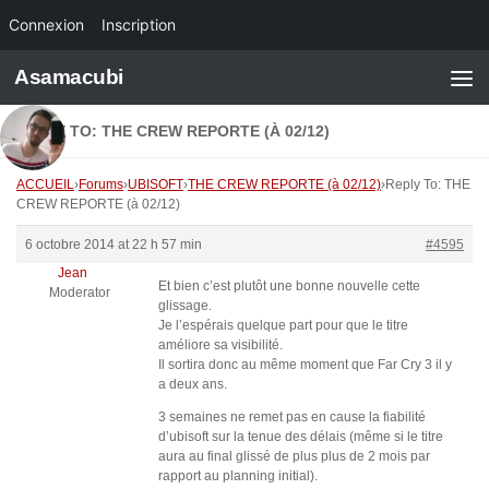
Connexion
Inscription
Skip to content
Asamacubi
REPLY TO: THE CREW REPORTE (À 02/12)
ACCUEIL
›
Forums
›
UBISOFT
›
THE CREW REPORTE (à 02/12)
›
Reply To: THE
CREW REPORTE (à 02/12)
6 octobre 2014 at 22 h 57 min
#4595
Jean
Et bien c’est plutôt une bonne nouvelle cette
Moderator
glissage.
Je l’espérais quelque part pour que le titre
améliore sa visibilité.
Il sortira donc au même moment que Far Cry 3 il y
a deux ans.
3 semaines ne remet pas en cause la fiabilité
d’ubisoft sur la tenue des délais (même si le titre
aura au final glissé de plus plus de 2 mois par
rapport au planning initial).