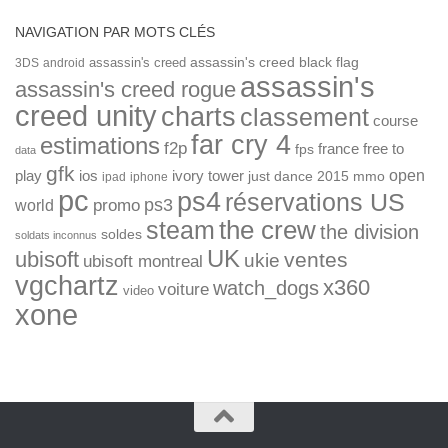
NAVIGATION PAR MOTS CLÉS
assassin's creed
assassin's creed black flag
3DS
android
assassin's
assassin's creed rogue
creed unity
charts
classement
course
far cry 4
estimations
f2p
france
free to
fps
data
gfk
open
ios
play
ivory tower
just dance 2015
mmo
ipad
iphone
pc
ps4
réservations US
ps3
world
promo
the crew
steam
the division
soldes
soldats inconnus
UK
ubisoft
ventes
ukie
ubisoft montreal
vgchartz
x360
watch_dogs
voiture
video
xone