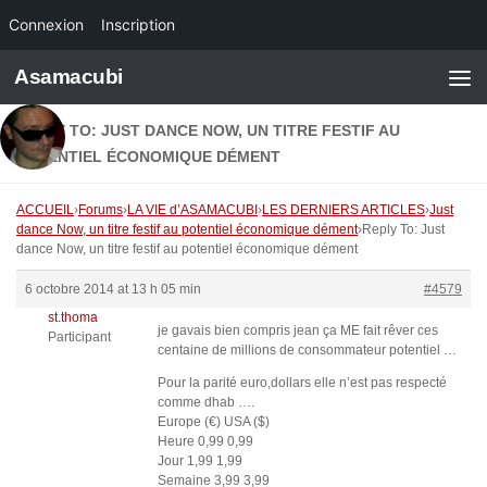
Connexion
Inscription
Skip to content
Asamacubi
REPLY TO: JUST DANCE NOW, UN TITRE FESTIF AU
POTENTIEL ÉCONOMIQUE DÉMENT
ACCUEIL
›
Forums
›
LA VIE d’ASAMACUBI
›
LES DERNIERS ARTICLES
›
Just
dance Now, un titre festif au potentiel économique dément
›
Reply To: Just
dance Now, un titre festif au potentiel économique dément
6 octobre 2014 at 13 h 05 min
#4579
st.thoma
je gavais bien compris jean ça ME fait rêver ces
Participant
centaine de millions de consommateur potentiel …
Pour la parité euro,dollars elle n’est pas respecté
comme dhab ….
Europe (€) USA ($)
Heure 0,99 0,99
Jour 1,99 1,99
Semaine 3,99 3,99