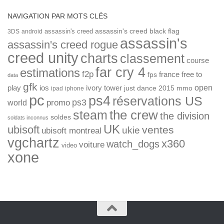
NAVIGATION PAR MOTS CLÉS
assassin's creed
assassin's creed black flag
3DS
android
assassin's
assassin's creed rogue
creed unity
charts
classement
course
far cry 4
estimations
f2p
france
free to
fps
data
gfk
open
ios
play
ivory tower
just dance 2015
mmo
ipad
iphone
pc
ps4
réservations US
ps3
world
promo
the crew
steam
the division
soldes
soldats inconnus
UK
ubisoft
ventes
ukie
ubisoft montreal
vgchartz
x360
watch_dogs
voiture
video
xone