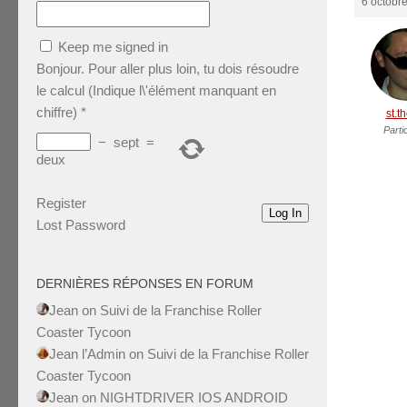
6 octobr
Keep me signed in
Bonjour. Pour aller plus loin, tu dois résoudre
le calcul (Indique l\'élément manquant en
chiffre)
*
st.t
Parti
−
sept
=
deux
Register
Log In
Lost Password
DERNIÈRES RÉPONSES EN FORUM
Jean
on
Suivi de la Franchise Roller
Coaster Tycoon
Jean l’Admin
on
Suivi de la Franchise Roller
Coaster Tycoon
Jean
on
NIGHTDRIVER IOS ANDROID