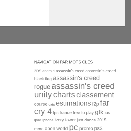
NAVIGATION PAR MOTS CLÉS
assassin's creed
assassin's creed
3DS
android
assassin's creed
black flag
assassin's creed
rogue
unity
charts
classement
far
estimations
f2p
course
data
cry 4
gfk
ios
france
free to play
fps
ivory tower
just dance 2015
ipad
iphone
pc
ps3
open world
promo
mmo