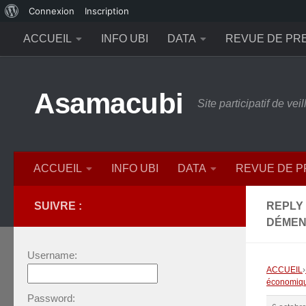
À
Connexion
Inscription
Skip to content
propos
ACCUEIL
INFO UBI
DATA
REVUE DE PR
de
WordPress
Asamacubi
Site participatif de ve
ACCUEIL
INFO UBI
DATA
REVUE DE 
SUIVRE :
REPLY 
DÉMEN
Username:
ACCUEIL
›
économiq
Password: