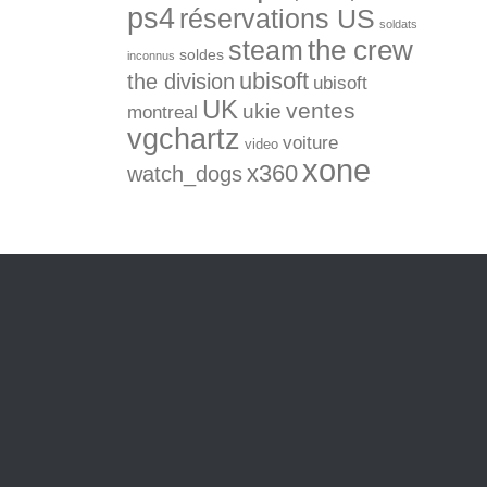
ps4
réservations US
soldats
the crew
steam
soldes
inconnus
ubisoft
the division
ubisoft
UK
ventes
ukie
montreal
vgchartz
voiture
video
xone
x360
watch_dogs