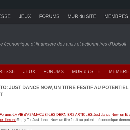
ESSE
JEUX
FORUMS
MUR du SITE
MEMBRES
ille économique et financière des amis et actionnaires d'Ubisoft
PRESSE
JEUX
FORUMS
MUR du SITE
MEMBRE
TO: JUST DANCE NOW, UN TITRE FESTIF AU POTENTIE
T
Forums
›
LA VIE d’ASAMACUBI
›
LES DERNIERS ARTICLES
›
Just dance Now, un titre
ue dément
›
Reply To: Just dance Now, un titre festif au potentiel économique démen