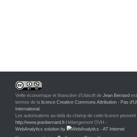
Veille économique et financière d'Ubisoft
de
Jean Bernard
est
termes de la
licence Creative Commons Attribution - Pas d’Ut
International
.
Les autorisations au-delà du champ de cette licence peuvent
http://www.jeanbernard.fr
.Hébergement OVH -
WebAnalytics solution by