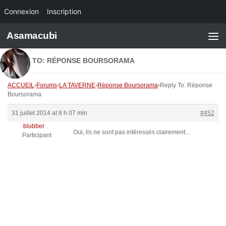
Connexion
Inscription
Skip to content
Asamacubi
REPLY TO: RÉPONSE BOURSORAMA
ACCUEIL
›
Forums
›
LA TAVERNE
›
Réponse Boursorama
›
Reply To: Réponse
Boursorama
31 juillet 2014 at 8 h 07 min
#452
blubber
Oui, ils ne sont pas intéressés clairement…
Participant