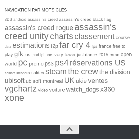
NAVIGATION PAR MOTS CLÉS
assassin's creed
assassin's creed black flag
3DS
android
assassin's
assassin's creed rogue
creed unity
charts
classement
course
far cry 4
estimations
f2p
france
free to
fps
data
gfk
open
ios
play
ivory tower
just dance 2015
mmo
ipad
iphone
pc
ps4
réservations US
ps3
world
promo
the crew
steam
the division
soldes
soldats inconnus
UK
ubisoft
ventes
ukie
ubisoft montreal
vgchartz
x360
watch_dogs
voiture
video
xone