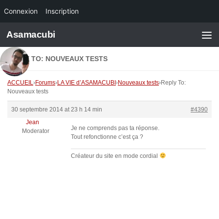
Connexion
Inscription
Skip to content
Asamacubi
REPLY TO: NOUVEAUX TESTS
ACCUEIL
›
Forums
›
LA VIE d’ASAMACUBI
›
Nouveaux tests
›
Reply To:
Nouveaux tests
30 septembre 2014 at 23 h 14 min
#4390
Jean
Je ne comprends pas ta réponse.
Moderator
Tout refonctionne c’est ça ?
Créateur du site en mode cordial