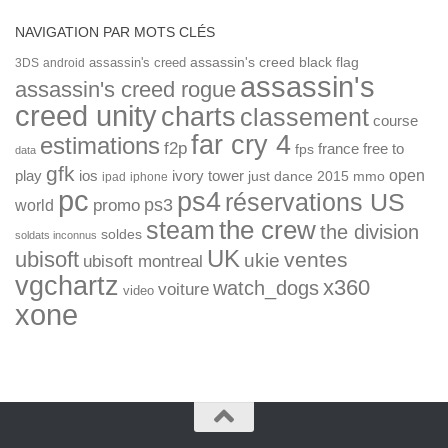
NAVIGATION PAR MOTS CLÉS
assassin's creed
assassin's creed black flag
3DS
android
assassin's
assassin's creed rogue
creed unity
charts
classement
course
far cry 4
estimations
f2p
france
free to
fps
data
gfk
open
ios
play
ivory tower
just dance 2015
mmo
ipad
iphone
pc
ps4
réservations US
ps3
world
promo
the crew
steam
the division
soldes
soldats inconnus
UK
ubisoft
ventes
ukie
ubisoft montreal
vgchartz
x360
watch_dogs
voiture
video
xone