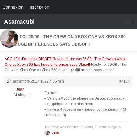
Connexion
Inscription
Skip to content
Asamacubi
REPLY TO: 26/09 : THE CREW ON XBOX ONE VS XBOX 360
HAS HUGE DIFFERENCES SAYS UBISOFT
ACCUEIL
›
Forums
›
UBISOFT
›
Revue de presse
›
26/09 : The Crew on Xbox
One vs Xbox 360 has huge differences says Ubisoft
›
Reply To: 26/09 : The
Crew on Xbox One vs Xbox 360 has huge differences says Ubisoft
27 septembre 2014 at 22 h 35 min
#4174
Jean
En bref :
Moderator
– Version X360 dévelopée par Asobo (Bordeaux)
– graphiquement moins beau
– limité à 4 joueurs en « joueur contre joueur » (8
sur next gen)
This reply was modified 11 years, 10 months ago by
Jean
.