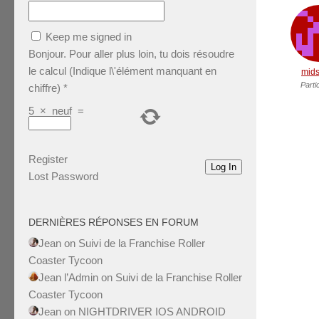
Keep me signed in
Bonjour. Pour aller plus loin, tu dois résoudre
le calcul (Indique l\'élément manquant en
mids
Parti
chiffre)
*
5
×
neuf
=
Register
Log In
Lost Password
DERNIÈRES RÉPONSES EN FORUM
Jean
on
Suivi de la Franchise Roller
Coaster Tycoon
Jean l’Admin
on
Suivi de la Franchise Roller
Coaster Tycoon
Jean
on
NIGHTDRIVER IOS ANDROID