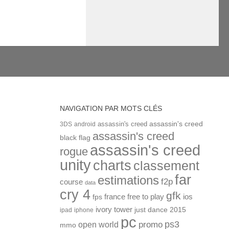
NAVIGATION PAR MOTS CLÉS
assassin's creed
assassin's creed
3DS
android
assassin's creed
black flag
assassin's creed
rogue
unity
charts
classement
far
estimations
f2p
course
data
cry 4
gfk
ios
france
free to play
fps
ivory tower
just dance 2015
ipad
iphone
pc
ps3
open world
promo
mmo