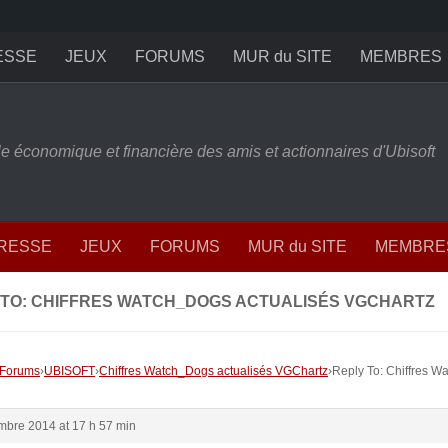
ESSE
JEUX
FORUMS
MUR du SITE
MEMBRES
ille économique et financière des amis et actionnaires d'Ubisoft
PRESSE
JEUX
FORUMS
MUR du SITE
MEMBRE
 TO: CHIFFRES WATCH_DOGS ACTUALISÉS VGCHARTZ
Forums
›
UBISOFT
›
Chiffres Watch_Dogs actualisés VGChartz
›
Reply To: Chiffres W
mbre 2014 at 17 h 57 min