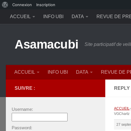
À
Connexion
Inscription
Skip to content
propos
ACCUEIL
INFO UBI
DATA
REVUE DE PR
de
WordPress
Asamacubi
Site participatif de ve
ACCUEIL
INFO UBI
DATA
REVUE DE 
SUIVRE :
REPLY
ACCUEIL
›
Username:
VGChartz
27 septe
Password: