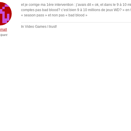
et je corrige ma 1ère intervention : j’avais dit « ok, et dans le 9 à 10 mi
comptes pas bad blood? c’est bien 9 à 10 millions de jeux WD? » en fa
« season pass » et non pas « bad blood »
In Video Games I trust!
mall
cipant