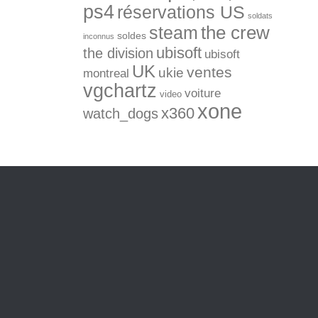
ps4
réservations US
soldats
the crew
steam
soldes
inconnus
ubisoft
the division
ubisoft
UK
ventes
ukie
montreal
vgchartz
voiture
video
xone
x360
watch_dogs