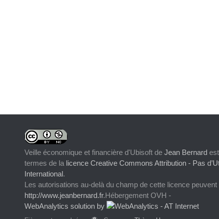
Veille économique et financière d'Ubisoft
de
Jean Bernard
est
termes de la
licence Creative Commons Attribution - Pas d’Ut
International
.
Les autorisations au-delà du champ de cette licence peuvent
http://www.jeanbernard.fr
.Hébergement OVH -
WebAnalytics solution by