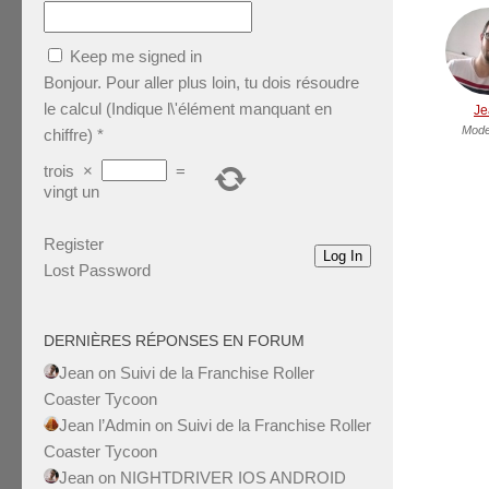
Keep me signed in
Bonjour. Pour aller plus loin, tu dois résoudre
le calcul (Indique l\'élément manquant en
Je
Mode
chiffre)
*
trois
×
=
vingt un
Register
Log In
Lost Password
DERNIÈRES RÉPONSES EN FORUM
Jean
on
Suivi de la Franchise Roller
Coaster Tycoon
Jean l’Admin
on
Suivi de la Franchise Roller
Coaster Tycoon
Jean
on
NIGHTDRIVER IOS ANDROID