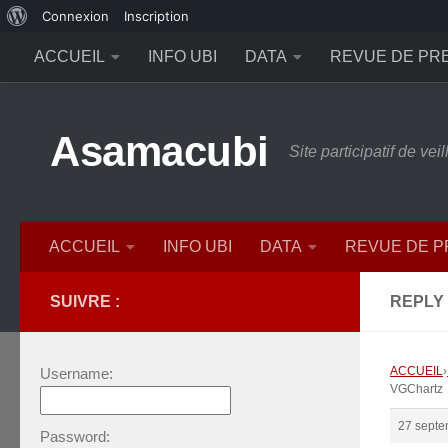
À
Connexion
Inscription
Skip to content
propos
ACCUEIL
INFO UBI
DATA
REVUE DE PR
de
WordPress
Asamacubi
Site participatif de ve
ACCUEIL
INFO UBI
DATA
REVUE DE 
SUIVRE :
REPLY
ACCUEIL
›
Username:
VGChartz
27 septe
Password: