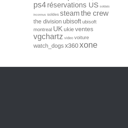
ps4
réservations US
soldats
the crew
steam
soldes
inconnus
ubisoft
the division
ubisoft
UK
ventes
ukie
montreal
vgchartz
voiture
video
xone
x360
watch_dogs