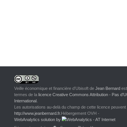
Veille économique et financière d'Ubisoft
de
Jean Bernard
est
termes de la
licence Creative Commons Attribution - Pas d’Ut
International
.
Les autorisations au-delà du champ de cette licence peuvent
http://www.jeanbernard.fr
.Hébergement OVH -
WebAnalytics solution by