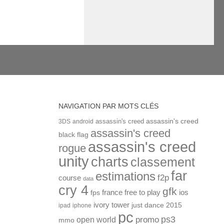
NAVIGATION PAR MOTS CLÉS
assassin's creed
assassin's creed
3DS
android
assassin's creed
black flag
assassin's creed
rogue
unity
charts
classement
far
estimations
f2p
course
data
cry 4
gfk
ios
france
free to play
fps
ivory tower
just dance 2015
ipad
iphone
pc
ps3
open world
promo
mmo