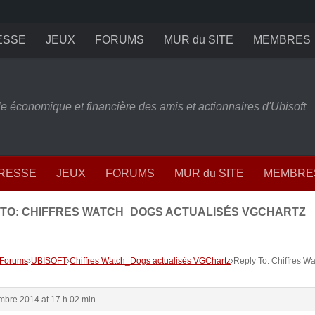
ESSE
JEUX
FORUMS
MUR du SITE
MEMBRES
ille économique et financière des amis et actionnaires d'Ubisoft
PRESSE
JEUX
FORUMS
MUR du SITE
MEMBRE
 TO: CHIFFRES WATCH_DOGS ACTUALISÉS VGCHARTZ
Forums
›
UBISOFT
›
Chiffres Watch_Dogs actualisés VGChartz
›
Reply To: Chiffres W
mbre 2014 at 17 h 02 min