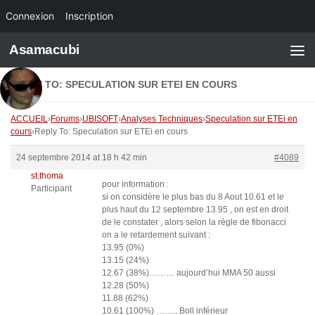
Connexion
Inscription
Skip to content
Asamacubi
REPLY TO: SPECULATION SUR ETEI EN COURS
ACCUEIL
›
Forums
›
UBISOFT
›
Analyses Techniques
›
Speculation sur ETEi en
cours
›
Reply To: Speculation sur ETEi en cours
24 septembre 2014 at 18 h 42 min
#4089
st.thoma
pour information :
Participant
si on considère le plus bas du 8 Aout 10.61 et le
plus haut du 12 septembre 13.95 , on est en droit
de le constater , alors selon la règle de fibonacci
on a le retardement suivant :
13.95 (0%)
13.15 (24%)
12.67 (38%)……… aujourd’hui MMA 50 aussi
12.28 (50%)
11.88 (62%)
10.61 (100%) …….. Boll inférieur