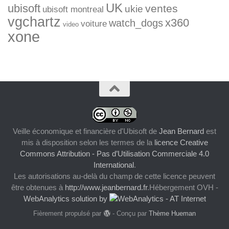
UK
ubisoft
ventes
ukie
ubisoft montreal
vgchartz
x360
watch_dogs
voiture
video
xone
Veille économique et financière d'Ubisoft
de
Jean Bernard
est
mis à disposition selon les termes de la
licence Creative
Commons Attribution - Pas d’Utilisation Commerciale 4.0
International
.
Les autorisations au-delà du champ de cette licence peuvent
être obtenues à
http://www.jeanbernard.fr
.Hébergement OVH -
WebAnalytics solution by
Fièrement propulsé par
- Conçu par
Thème Hueman