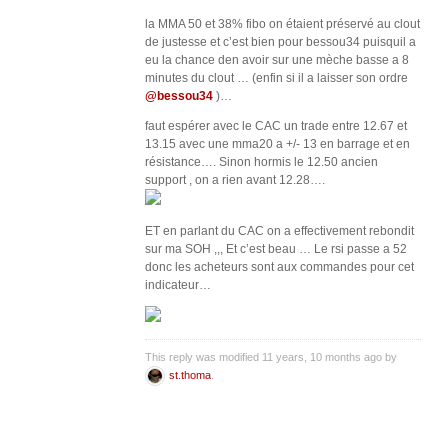
la MMA 50 et 38% fibo on étaient préservé au clout
de justesse et c’est bien pour bessou34 puisquil a
eu la chance den avoir sur une mèche basse a 8
minutes du clout … (enfin si il a laisser son ordre
@bessou34
)…
faut espérer avec le CAC un trade entre 12.67 et
13.15 avec une mma20 a +/- 13 en barrage et en
résistance…. Sinon hormis le 12.50 ancien
support , on a rien avant 12.28….
ET en parlant du CAC on a effectivement rebondit
sur ma SOH ,,, Et c’est beau … Le rsi passe a 52
donc les acheteurs sont aux commandes pour cet
indicateur…
This reply was modified 11 years, 10 months ago by
st.thoma
.