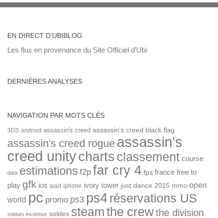
EN DIRECT D’UBIBLOG
Les flux en provenance du Site Officiel d'Ubi
DERNIÈRES ANALYSES
NAVIGATION PAR MOTS CLÉS
assassin's creed
assassin's creed black flag
3DS
android
assassin's
assassin's creed rogue
creed unity
charts
classement
course
far cry 4
estimations
f2p
france
free to
fps
data
gfk
open
ios
play
ivory tower
just dance 2015
mmo
ipad
iphone
pc
ps4
réservations US
ps3
world
promo
the crew
steam
the division
soldes
soldats inconnus