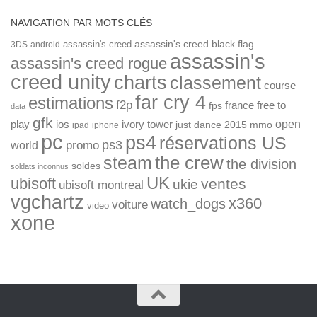
NAVIGATION PAR MOTS CLÉS
assassin's creed
assassin's creed black flag
3DS
android
assassin's
assassin's creed rogue
creed unity
charts
classement
course
far cry 4
estimations
f2p
france
free to
fps
data
gfk
open
ios
play
ivory tower
just dance 2015
mmo
ipad
iphone
pc
ps4
réservations US
ps3
world
promo
the crew
steam
the division
soldes
soldats inconnus
UK
ubisoft
ventes
ukie
ubisoft montreal
vgchartz
x360
watch_dogs
voiture
video
xone