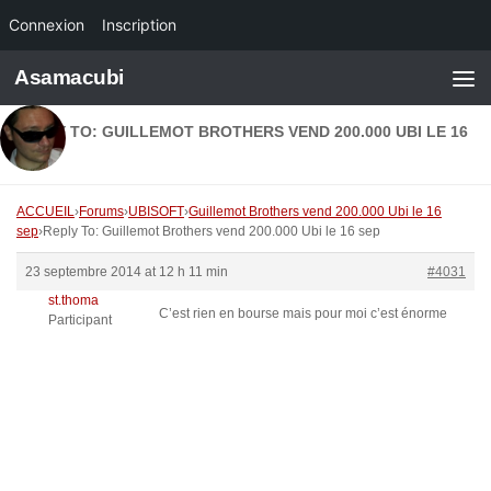
Connexion
Inscription
Skip to content
Asamacubi
REPLY TO: GUILLEMOT BROTHERS VEND 200.000 UBI LE 16
SEP
ACCUEIL
›
Forums
›
UBISOFT
›
Guillemot Brothers vend 200.000 Ubi le 16
sep
›
Reply To: Guillemot Brothers vend 200.000 Ubi le 16 sep
23 septembre 2014 at 12 h 11 min
#4031
st.thoma
C’est rien en bourse mais pour moi c’est énorme
Participant