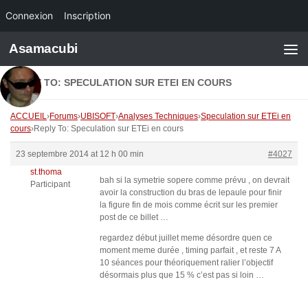
Connexion
Inscription
Skip to content
Asamacubi
REPLY TO: SPECULATION SUR ETEI EN COURS
ACCUEIL
›
Forums
›
UBISOFT
›
Analyses Techniques
›
Speculation sur ETEi en
cours
›
Reply To: Speculation sur ETEi en cours
23 septembre 2014 at 12 h 00 min
#4027
st.thoma
bah si la symetrie sopere comme prévu , on devrait
Participant
avoir la construction du bras de lepaule pour finir
la figure fin de mois comme écrit sur les premier
post de ce billet …
regardez début juillet meme désordre quen ce
moment meme durée , timing parfait , et reste 7 A
10 séances pour théoriquement ralier l’objectif
désormais plus que 15 % c’est pas si loin …