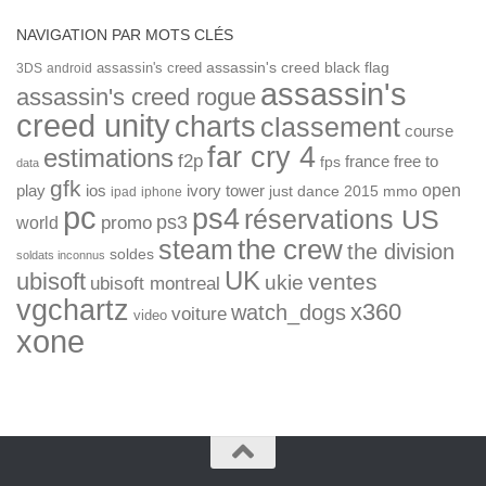
NAVIGATION PAR MOTS CLÉS
assassin's creed
assassin's creed black flag
3DS
android
assassin's
assassin's creed rogue
creed unity
charts
classement
course
far cry 4
estimations
f2p
france
free to
fps
data
gfk
open
ios
play
ivory tower
just dance 2015
mmo
ipad
iphone
pc
ps4
réservations US
ps3
world
promo
the crew
steam
the division
soldes
soldats inconnus
UK
ubisoft
ventes
ukie
ubisoft montreal
vgchartz
x360
watch_dogs
voiture
video
xone