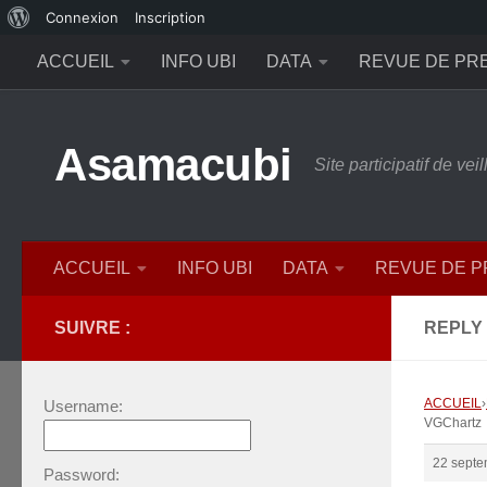
À
Connexion
Inscription
Skip to content
propos
ACCUEIL
INFO UBI
DATA
REVUE DE PR
de
WordPress
Asamacubi
Site participatif de ve
ACCUEIL
INFO UBI
DATA
REVUE DE 
SUIVRE :
REPLY
ACCUEIL
›
Username:
VGChartz
22 septe
Password: