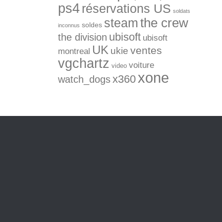
ps4
réservations US
soldats
the crew
steam
soldes
inconnus
ubisoft
the division
ubisoft
UK
ventes
ukie
montreal
vgchartz
voiture
video
xone
x360
watch_dogs