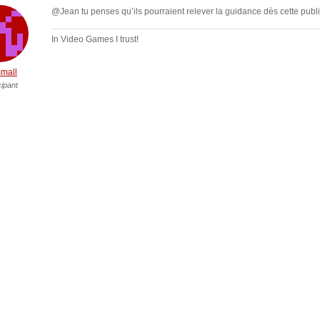
@Jean tu penses qu’ils pourraient relever la guidance dès cette publ
In Video Games I trust!
mall
cipant