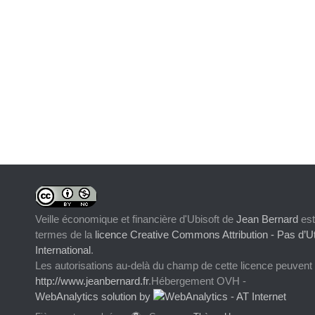
Veille économique et financière d'Ubisoft
de
Jean Bernard
est
termes de la
licence Creative Commons Attribution - Pas d’Ut
International
.
Les autorisations au-delà du champ de cette licence peuvent
http://www.jeanbernard.fr
.Hébergement OVH -
WebAnalytics solution by