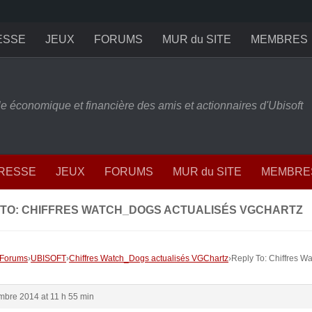
ESSE
JEUX
FORUMS
MUR du SITE
MEMBRES
ille économique et financière des amis et actionnaires d'Ubisoft
PRESSE
JEUX
FORUMS
MUR du SITE
MEMBRE
 TO: CHIFFRES WATCH_DOGS ACTUALISÉS VGCHARTZ
Forums
›
UBISOFT
›
Chiffres Watch_Dogs actualisés VGChartz
›
Reply To: Chiffres W
mbre 2014 at 11 h 55 min