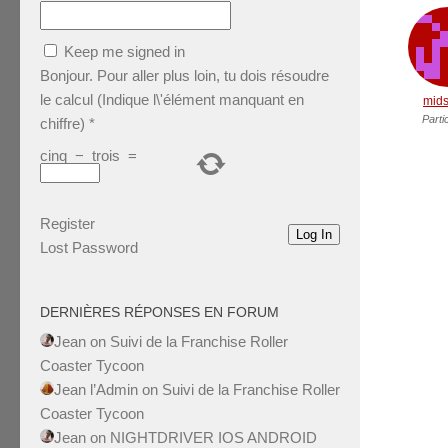
Keep me signed in
Bonjour. Pour aller plus loin, tu dois résoudre
le calcul (Indique l\'élément manquant en
mids
Parti
chiffre)
*
cinq
−
trois
=
Register
Log In
Lost Password
DERNIÈRES RÉPONSES EN FORUM
Jean
on
Suivi de la Franchise Roller
Coaster Tycoon
Jean l’Admin
on
Suivi de la Franchise Roller
Coaster Tycoon
Jean
on
NIGHTDRIVER IOS ANDROID