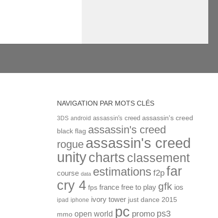
NAVIGATION PAR MOTS CLÉS
assassin's creed
assassin's creed
3DS
android
assassin's creed
black flag
assassin's creed
rogue
unity
charts
classement
far
estimations
f2p
course
data
cry 4
gfk
ios
france
free to play
fps
ivory tower
just dance 2015
ipad
iphone
pc
ps3
open world
promo
mmo