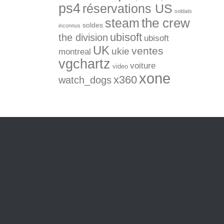
ps4
réservations US
soldats
the crew
steam
soldes
inconnus
ubisoft
the division
ubisoft
UK
ventes
ukie
montreal
vgchartz
voiture
video
xone
x360
watch_dogs