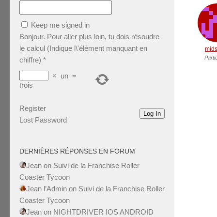
Keep me signed in
Bonjour. Pour aller plus loin, tu dois résoudre
le calcul (Indique l\'élément manquant en
mids
Parti
chiffre)
*
×
un
=
trois
Register
Log In
Lost Password
DERNIÈRES RÉPONSES EN FORUM
Jean
on
Suivi de la Franchise Roller
Coaster Tycoon
Jean l’Admin
on
Suivi de la Franchise Roller
Coaster Tycoon
Jean
on
NIGHTDRIVER IOS ANDROID