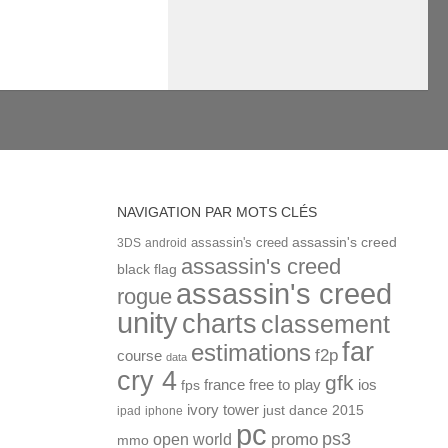
NAVIGATION PAR MOTS CLÉS
assassin's creed
assassin's creed
3DS
android
assassin's creed
black flag
assassin's creed
rogue
unity
charts
classement
far
estimations
f2p
course
data
cry 4
gfk
ios
france
free to play
fps
ivory tower
just dance 2015
ipad
iphone
pc
ps3
open world
promo
mmo