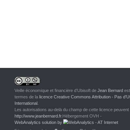
Veille économique et financière d'Ubisoft
de
Jean Bernard
est
termes de la
licence Creative Commons Attribution - Pas d’Ut
International
.
Les autorisations au-delà du champ de cette licence peuvent
http://www.jeanbernard.fr
.Hébergement OVH -
WebAnalytics solution by