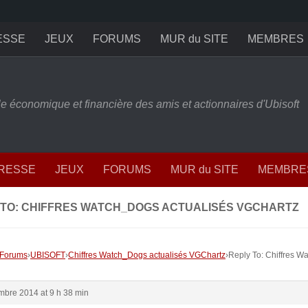
ESSE
JEUX
FORUMS
MUR du SITE
MEMBRES
ille économique et financière des amis et actionnaires d'Ubisoft
PRESSE
JEUX
FORUMS
MUR du SITE
MEMBRE
 TO: CHIFFRES WATCH_DOGS ACTUALISÉS VGCHARTZ
Forums
›
UBISOFT
›
Chiffres Watch_Dogs actualisés VGChartz
›
Reply To: Chiffres W
mbre 2014 at 9 h 38 min