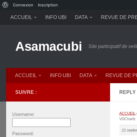
À
Connexion
Inscription
Skip to content
propos
ACCUEIL
INFO UBI
DATA
REVUE DE PR
de
WordPress
Asamacubi
Site participatif de ve
ACCUEIL
INFO UBI
DATA
REVUE DE 
SUIVRE :
REPLY
ACCUEIL
›
Username:
VGChartz
22 septe
Password: