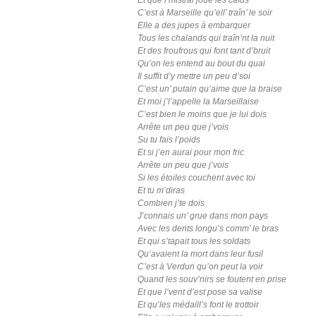
Et que l’mistral joue les caïds
C’est à Marseille qu’ell’ traîn’ le soir
Elle a des jupes à embarquer
Tous les chalands qui traîn’nt la nuit
Et des froufrous qui font tant d’bruit
Qu’on les entend au bout du quai
Il suffit d’y mettre un peu d’soi
C’est un’ putain qu’aime que la braise
Et moi j’l’appelle la Marseillaise
C’est bien le moins que je lui dois
Arrête un peu que j’vois
Su tu fais l’poids
Et si j’en aurai pour mon fric
Arrête un peu que j’vois
Si les étoiles couchent avec toi
Et tu m’diras
Combien j’te dois
J’connais un’ grue dans mon pays
Avec les dents longu’s comm’ le bras
Et qui s’tapait tous les soldats
Qu’avaient la mort dans leur fusil
C’est à Verdun qu’on peut la voir
Quand les souv’nirs se foutent en prise
Et que l’vent d’est pose sa valise
Et qu’les médaill’s font le trottoir