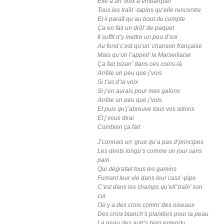
Elle a un’ voix à embarquer
Tous les traîn’-tapins qu’elle rencontre
Et il paraît qu’au bout du compte
Ça en fait un drôl’ de paquet
Il suffit d’y mettre un peu d’soi
Au fond c’est qu’un’ chanson française
Mais qu’on l’appell’ la Marseillaise
Ça fait bizarr’ dans ces coins-là
Arrête un peu que j’vois
Si t’as d’la voix
Si j’en aurais pour mes galons
Arrête un peu que j’vois
Et puis qu’j’abreuve tous vos sillons
Et j’vous dirai
Combien ça fait
J’connais un’ grue qu’a pas d’principes
Les dents longu’s comme un jour sans
pain
Qui dégrafait tous les gamins
Fumant leur vie dans leur cass’-pipe
C’est dans les champs qu’ell’ traîn’ son
cul
Où y a des croix comm’ des oiseaux
Des croix blanch’s plantées pour la peau
La peau des autr’s bien entendu