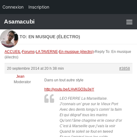
Connexion
Inscription
Skip to content
Asamacubi
REPLY TO: EN MUSIQUE (ÉLECTRO)
ACCUEIL
›
Forums
›
LA TAVERNE
›
En musique (électro)
›
Reply To: En musique
(électro)
20 septembre 2014 at 20 h 38 min
#3858
Jean
Dans un tout autre style
Moderator
http://youtu.be/LHvKGO3u3eY
LEO FERRE La Marseillaise.
J’connais un’ grue sur le Vieux Port
Avec des dents longu’s comm’ la faim
Et qui dégraf’ tous les marins
Qu’ont l’âme chagrine et le coeur d’or
C’est à Marseille que j’vais la voir
Quand le soleil se fout en tweed