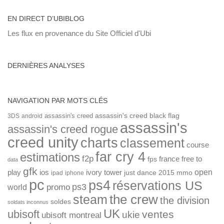
EN DIRECT D’UBIBLOG
Les flux en provenance du Site Officiel d'Ubi
DERNIÈRES ANALYSES
NAVIGATION PAR MOTS CLÉS
assassin's creed
assassin's creed black flag
3DS
android
assassin's
assassin's creed rogue
creed unity
charts
classement
course
far cry 4
estimations
f2p
france
free to
fps
data
gfk
open
ios
play
ivory tower
just dance 2015
mmo
ipad
iphone
pc
ps4
réservations US
ps3
world
promo
the crew
steam
the division
soldes
soldats inconnus
UK
ubisoft
ventes
ukie
ubisoft montreal