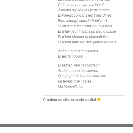
Cell’-là on peut jamais la voir
A moins d’y voir les yeux fermés
Et l’périscop’ dans les trous d’nez
Bien allongé sous le boul’vard
Suffit d’leur filer quat’ bouts d’bois
Et d’fair’ leur lit dans un peu d’glaise
Et d’leur chanter la Marseillaise
Et d’leur faire un’ bell’ jambe de bois
Arrête un peu tes cuivres
Et tes tambours
Et ramèn’ moi l’accordéon
Arrête un peu tes cuivres
Que je puiss’ finir ma chanson
Le temps que j’baise
Ma Marseillaise
Créateur du site en mode cordial