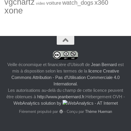
vgchartz
x360
watch_dogs
voiture
video
xone
Veille économique et financière d'Ubisoft
de
Jean Bernard
est
mis à disposition selon les termes de la
licence Creative
Commons Attribution - Pas d’Utilisation Commerciale 4.0
International
.
Les autorisations au-delà du champ de cette licence peuvent
être obtenues à
http://www.jeanbernard.fr
.Hébergement OVH -
WebAnalytics solution by
Fièrement propulsé par
- Conçu par
Thème Hueman