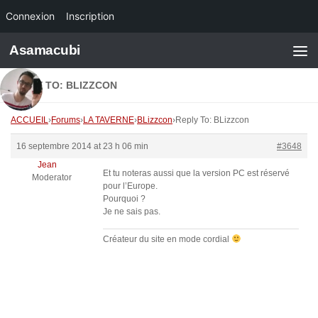
Connexion
Inscription
Skip to content
Asamacubi
REPLY TO: BLIZZCON
ACCUEIL
›
Forums
›
LA TAVERNE
›
BLizzcon
›
Reply To: BLizzcon
16 septembre 2014 at 23 h 06 min
#3648
Jean
Et tu noteras aussi que la version PC est réservé
Moderator
pour l’Europe.
Pourquoi ?
Je ne sais pas.
Créateur du site en mode cordial