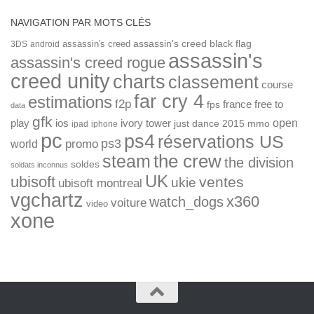
NAVIGATION PAR MOTS CLÉS
assassin's creed
assassin's creed black flag
3DS
android
assassin's
assassin's creed rogue
creed unity
charts
classement
course
far cry 4
estimations
f2p
france
free to
fps
data
gfk
open
ios
play
ivory tower
just dance 2015
mmo
ipad
iphone
pc
ps4
réservations US
ps3
world
promo
the crew
steam
the division
soldes
soldats inconnus
UK
ubisoft
ventes
ukie
ubisoft montreal
vgchartz
x360
watch_dogs
voiture
video
xone