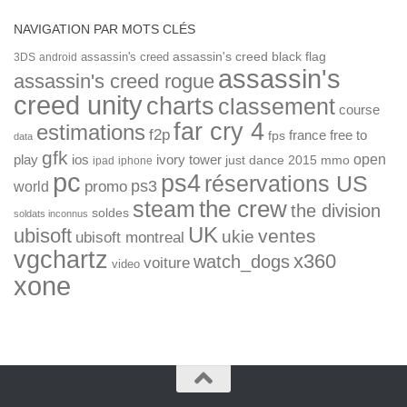
NAVIGATION PAR MOTS CLÉS
assassin's creed
assassin's creed black flag
3DS
android
assassin's
assassin's creed rogue
creed unity
charts
classement
course
far cry 4
estimations
f2p
france
free to
fps
data
gfk
open
ios
play
ivory tower
just dance 2015
mmo
ipad
iphone
pc
ps4
réservations US
ps3
world
promo
the crew
steam
the division
soldes
soldats inconnus
UK
ubisoft
ventes
ukie
ubisoft montreal
vgchartz
x360
watch_dogs
voiture
video
xone