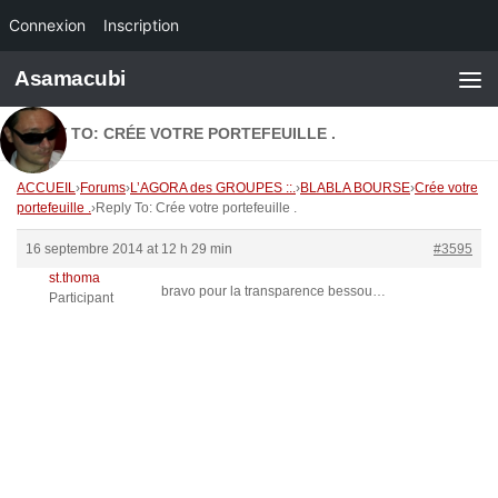
Connexion
Inscription
Skip to content
Asamacubi
REPLY TO: CRÉE VOTRE PORTEFEUILLE .
ACCUEIL
›
Forums
›
L’AGORA des GROUPES ::.
›
BLABLA BOURSE
›
Crée votre
portefeuille .
›
Reply To: Crée votre portefeuille .
16 septembre 2014 at 12 h 29 min
#3595
st.thoma
bravo pour la transparence bessou…
Participant