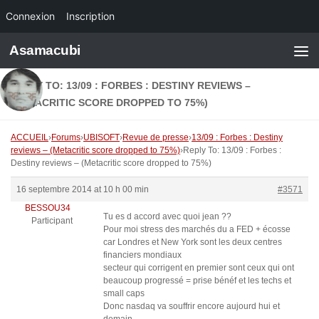
Connexion
Inscription
Skip to content
Asamacubi
REPLY TO: 13/09 : FORBES : DESTINY REVIEWS –
(METACRITIC SCORE DROPPED TO 75%)
ACCUEIL
›
Forums
›
UBISOFT
›
Revue de presse
›
13/09 : Forbes : Destiny
reviews – (Metacritic score dropped to 75%)
›
Reply To: 13/09 : Forbes :
Destiny reviews – (Metacritic score dropped to 75%)
16 septembre 2014 at 10 h 00 min
#3571
BESSOU34
Tu es d accord avec quoi jean ??
Participant
Pour moi stress des marchés du a FED + écosse
car Londres et New York sont les deux centres
financiers mondiaux
secteur qui corrigent en premier sont ceux qui ont
beaucoup progressé = prise bénéf et les techs et
small caps
Donc nasdaq va souffrir encore aujourd hui et