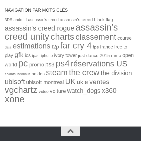
NAVIGATION PAR MOTS CLÉS
assassin's creed
assassin's creed black flag
3DS
android
assassin's
assassin's creed rogue
creed unity
charts
classement
course
far cry 4
estimations
f2p
france
free to
fps
data
gfk
open
ios
play
ivory tower
just dance 2015
mmo
ipad
iphone
pc
ps4
réservations US
ps3
world
promo
the crew
steam
the division
soldes
soldats inconnus
UK
ubisoft
ventes
ukie
ubisoft montreal
vgchartz
x360
watch_dogs
voiture
video
xone