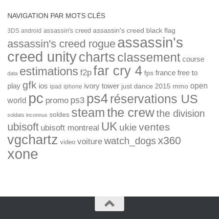
NAVIGATION PAR MOTS CLÉS
assassin's creed
assassin's creed black flag
3DS
android
assassin's
assassin's creed rogue
creed unity
charts
classement
course
far cry 4
estimations
f2p
france
free to
fps
data
gfk
open
ios
play
ivory tower
just dance 2015
mmo
ipad
iphone
pc
ps4
réservations US
ps3
world
promo
the crew
steam
the division
soldes
soldats inconnus
UK
ubisoft
ventes
ukie
ubisoft montreal
vgchartz
x360
watch_dogs
voiture
video
xone