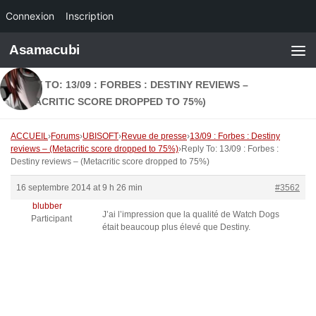
Connexion
Inscription
Skip to content
Asamacubi
REPLY TO: 13/09 : FORBES : DESTINY REVIEWS –
(METACRITIC SCORE DROPPED TO 75%)
ACCUEIL
›
Forums
›
UBISOFT
›
Revue de presse
›
13/09 : Forbes : Destiny
reviews – (Metacritic score dropped to 75%)
›
Reply To: 13/09 : Forbes :
Destiny reviews – (Metacritic score dropped to 75%)
16 septembre 2014 at 9 h 26 min
#3562
blubber
J’ai l’impression que la qualité de Watch Dogs
Participant
était beaucoup plus élevé que Destiny.