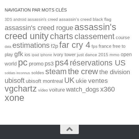
NAVIGATION PAR MOTS CLÉS
assassin's creed
assassin's creed black flag
3DS
android
assassin's
assassin's creed rogue
creed unity
charts
classement
course
far cry 4
estimations
f2p
france
free to
fps
data
gfk
open
ios
play
ivory tower
just dance 2015
mmo
ipad
iphone
pc
ps4
réservations US
ps3
world
promo
the crew
steam
the division
soldes
soldats inconnus
UK
ubisoft
ventes
ukie
ubisoft montreal
vgchartz
x360
watch_dogs
voiture
video
xone