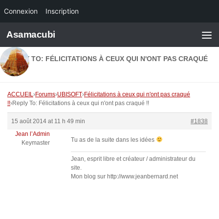
Connexion
Inscription
Skip to content
Asamacubi
REPLY TO: FÉLICITATIONS À CEUX QUI N'ONT PAS CRAQUÉ
!!
ACCUEIL
›
Forums
›
UBISOFT
›
Félicitations à ceux qui n'ont pas craqué
!!
›
Reply To: Félicitations à ceux qui n'ont pas craqué !!
15 août 2014 at 11 h 49 min
#1838
Jean l’Admin
Tu as de la suite dans les idées
Keymaster
Jean, esprit libre et créateur / administrateur du
site.
Mon blog sur http://www.jeanbernard.net