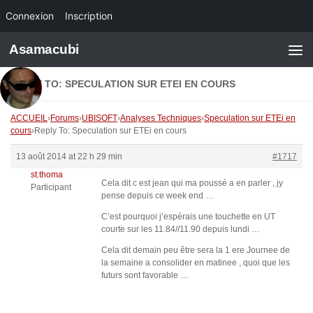
Connexion
Inscription
Skip to content
Asamacubi
REPLY TO: SPECULATION SUR ETEI EN COURS
ACCUEIL
›
Forums
›
UBISOFT
›
Analyses Techniques
›
Speculation sur ETEi en
cours
›
Reply To: Speculation sur ETEi en cours
13 août 2014 at 22 h 29 min
#1717
st.thoma
Cela dit c est jean qui ma poussé a en parler , jy
Participant
pense depuis ce week end …
C’est pourquoi j’espérais une touchette en UT
courte sur les 11.84//11.90 depuis lundi …
Cela dit demain peu être sera la 1 ere Journee de
la semaine a consolider en matinee , quoi que les
futurs sont favorable …