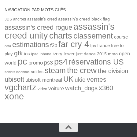
NAVIGATION PAR MOTS CLÉS
assassin's creed
assassin's creed black flag
3DS
android
assassin's
assassin's creed rogue
creed unity
charts
classement
course
far cry 4
estimations
f2p
france
free to
fps
data
gfk
open
ios
play
ivory tower
just dance 2015
mmo
ipad
iphone
pc
ps4
réservations US
ps3
world
promo
the crew
steam
the division
soldes
soldats inconnus
UK
ubisoft
ventes
ukie
ubisoft montreal
vgchartz
x360
watch_dogs
voiture
video
xone