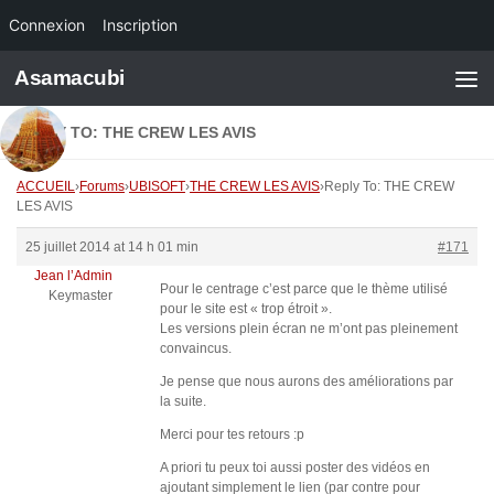
Connexion
Inscription
Skip to content
Asamacubi
REPLY TO: THE CREW LES AVIS
ACCUEIL
›
Forums
›
UBISOFT
›
THE CREW LES AVIS
›
Reply To: THE CREW
LES AVIS
25 juillet 2014 at 14 h 01 min
#171
Jean l’Admin
Pour le centrage c’est parce que le thème utilisé
Keymaster
pour le site est « trop étroit ».
Les versions plein écran ne m’ont pas pleinement
convaincus.
Je pense que nous aurons des améliorations par
la suite.
Merci pour tes retours :p
A priori tu peux toi aussi poster des vidéos en
ajoutant simplement le lien (par contre pour