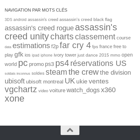
NAVIGATION PAR MOTS CLÉS
assassin's creed
assassin's creed black flag
3DS
android
assassin's
assassin's creed rogue
creed unity
charts
classement
course
far cry 4
estimations
f2p
france
free to
fps
data
gfk
open
ios
play
ivory tower
just dance 2015
mmo
ipad
iphone
pc
ps4
réservations US
ps3
world
promo
the crew
steam
the division
soldes
soldats inconnus
UK
ubisoft
ventes
ukie
ubisoft montreal
vgchartz
x360
watch_dogs
voiture
video
xone