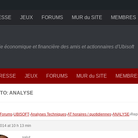
ESSE
JEUX
FORUMS
MUR du SITE
MEMBRES
ille économique et financière des amis et actionnaires d'Ubisoft
PRESSE
JEUX
FORUMS
MUR du SITE
MEMBRE
 TO: ANALYSE
Forums
›
UBISOFT
›
Analyses Techniques
›
AT horaires / quotidiennes
›
ANALYSE
›
Rep
2014 at 10 h 13 min
salut