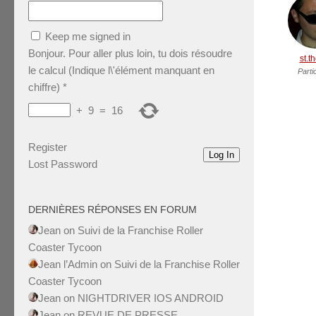
Keep me signed in
Bonjour. Pour aller plus loin, tu dois résoudre
st.t
le calcul (Indique l\'élément manquant en
Parti
chiffre)
*
+
9
=
16
Register
Log In
Lost Password
DERNIÈRES RÉPONSES EN FORUM
Jean
on
Suivi de la Franchise Roller
Coaster Tycoon
Jean l’Admin
on
Suivi de la Franchise Roller
Coaster Tycoon
Jean
on
NIGHTDRIVER IOS ANDROID
Jean
on
REVUE DE PRESSE