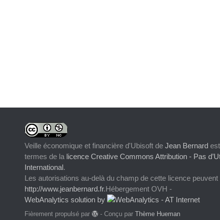
Veille économique et financière d'Ubisoft
de
Jean Bernard
est
termes de la
licence Creative Commons Attribution - Pas d’Ut
International
.
Les autorisations au-delà du champ de cette licence peuvent
http://www.jeanbernard.fr
.Hébergement OVH -
WebAnalytics solution by
Fièrement propulsé par
- Conçu par
Thème Hueman