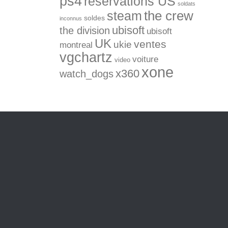
ps4
réservations US
soldats
the crew
steam
soldes
inconnus
ubisoft
the division
ubisoft
UK
ventes
ukie
montreal
vgchartz
voiture
video
xone
x360
watch_dogs