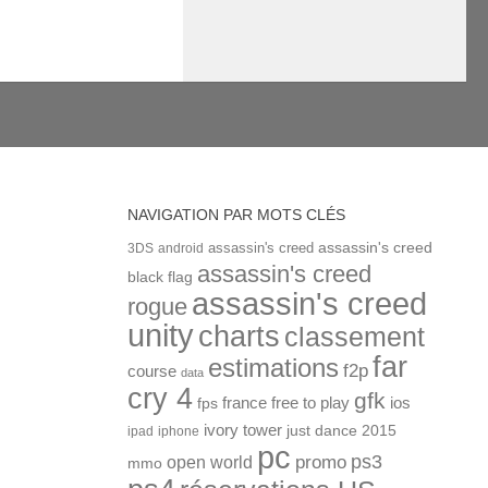
NAVIGATION PAR MOTS CLÉS
assassin's creed
assassin's creed
3DS
android
assassin's creed
black flag
assassin's creed
rogue
unity
charts
classement
far
estimations
f2p
course
data
cry 4
gfk
ios
france
free to play
fps
ivory tower
just dance 2015
ipad
iphone
pc
ps3
open world
promo
mmo