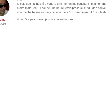
je suis deg j’ai hésité a vous le dire hier en me couchant , maintenan
croire mais , en UT courte une heure jetais presque sur du gap couver
une mèche basse en daily , et une mma7 croissante en UT 1 sur la d
rhoo c’est pas grave , je suis content tout seul …
homa
cipant