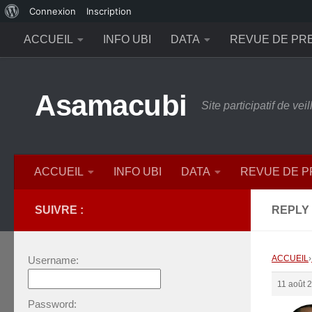
À
Connexion
Inscription
Skip to content
propos
ACCUEIL
INFO UBI
DATA
REVUE DE PR
de
WordPress
Asamacubi
Site participatif de ve
ACCUEIL
INFO UBI
DATA
REVUE DE 
SUIVRE :
REPLY
ACCUEIL
›
Username:
11 août 
Password: