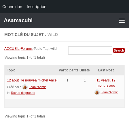
Connexion
Inscription
Skip to content
Asamacubi
MOT-CLÉ DU SUJET :
WILD
ACCUEIL
›
Forums
›
Topic Tag: wild
Viewing topic 1 (of 1 total)
Topic
Participants
Billets
Last Post
12 août : le nouvea michel Ancel
1
1
11 years, 12
months ago
Créé par :
Jean l’Admin
Jean l’Admin
in:
Revue de presse
Viewing topic 1 (of 1 total)