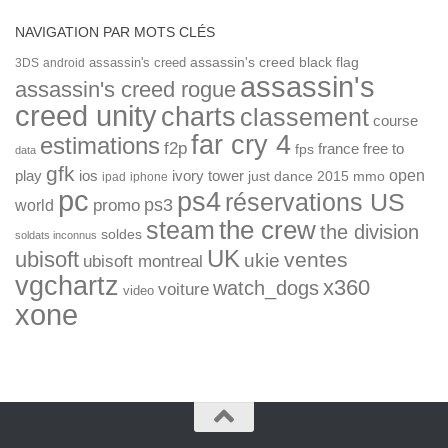
NAVIGATION PAR MOTS CLÉS
assassin's creed
assassin's creed black flag
3DS
android
assassin's
assassin's creed rogue
creed unity
charts
classement
course
far cry 4
estimations
f2p
france
free to
fps
data
gfk
open
ios
play
ivory tower
just dance 2015
mmo
ipad
iphone
pc
ps4
réservations US
ps3
world
promo
the crew
steam
the division
soldes
soldats inconnus
UK
ubisoft
ventes
ukie
ubisoft montreal
vgchartz
x360
watch_dogs
voiture
video
xone