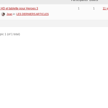
Participants
Billets
 HD et tablette pour Heroes 3
1
1
11 
:
Jean
in:
LES DERNIERS ARTICLES
ic 1 (of 1 total)