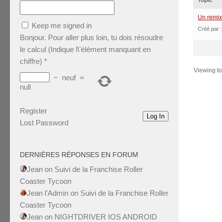
Topic
Un remix
Keep me signed in
Créé par 
Bonjour. Pour aller plus loin, tu dois résoudre
le calcul (Indique l\'élément manquant en
chiffre)
*
Viewing top
−
neuf
=
null
Register
Log In
Lost Password
DERNIÈRES RÉPONSES EN FORUM
Jean
on
Suivi de la Franchise Roller
Coaster Tycoon
Jean l’Admin
on
Suivi de la Franchise Roller
Coaster Tycoon
Jean
on
NIGHTDRIVER IOS ANDROID