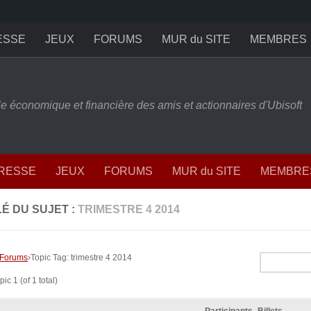
ESSE
JEUX
FORUMS
MUR du SITE
MEMBRES
ille économique et financière des amis et actionnaires d'Ubisoft
PRESSE
JEUX
FORUMS
MUR du SITE
MEMBRE
É DU SUJET :
TRIMESTRE 4 2014
Forums
›
Topic Tag: trimestre 4 2014
ic 1 (of 1 total)