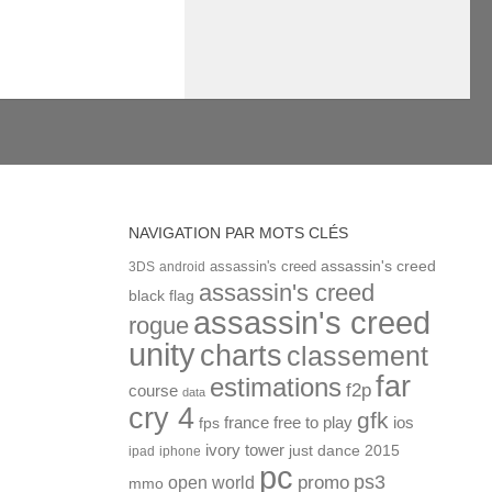
NAVIGATION PAR MOTS CLÉS
assassin's creed
assassin's creed
3DS
android
assassin's creed
black flag
assassin's creed
rogue
unity
charts
classement
far
estimations
f2p
course
data
cry 4
gfk
ios
france
free to play
fps
ivory tower
just dance 2015
ipad
iphone
pc
ps3
open world
promo
mmo