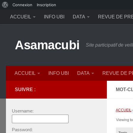
À
Connexion
Inscription
Skip to content
propos
ACCUEIL
INFO UBI
DATA
REVUE DE PR
de
WordPress
Asamacubi
Site participatif de ve
ACCUEIL
INFO UBI
DATA
REVUE DE 
SUIVRE :
MOT-CL
ACCUEIL
›
Username:
Viewing top
Password: