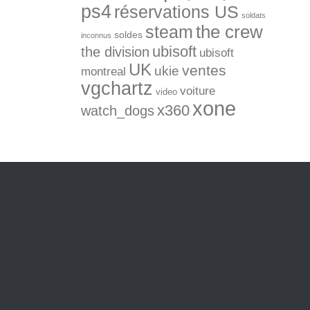
ps4
réservations US
soldats
the crew
steam
soldes
inconnus
ubisoft
the division
ubisoft
UK
ventes
ukie
montreal
vgchartz
voiture
video
xone
x360
watch_dogs