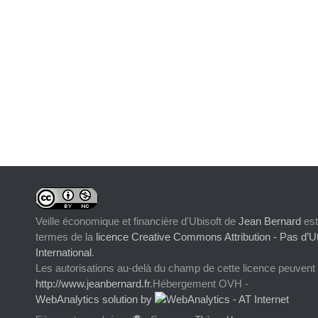
Veille économique et financière d'Ubisoft
de
Jean Bernard
est
termes de la
licence Creative Commons Attribution - Pas d’Ut
International
.
Les autorisations au-delà du champ de cette licence peuvent
http://www.jeanbernard.fr
.Hébergement OVH -
WebAnalytics solution by