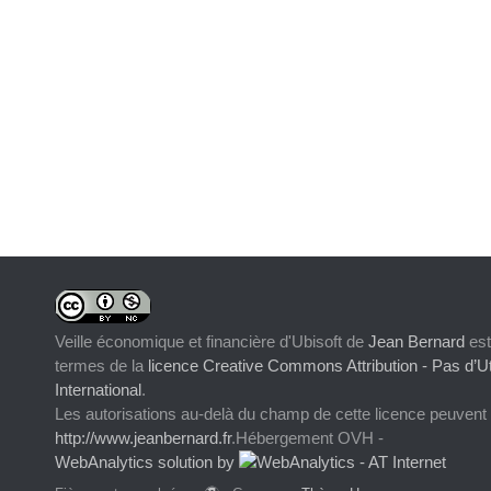
Veille économique et financière d'Ubisoft
de
Jean Bernard
est
termes de la
licence Creative Commons Attribution - Pas d’Ut
International
.
Les autorisations au-delà du champ de cette licence peuvent
http://www.jeanbernard.fr
.Hébergement OVH -
WebAnalytics solution by