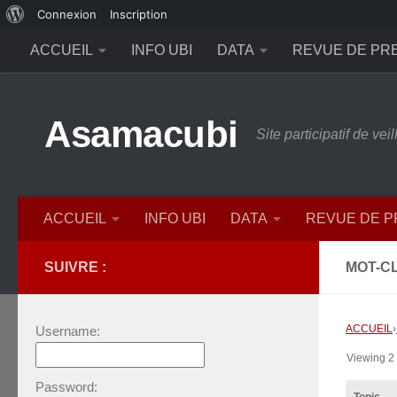
À
Connexion
Inscription
Skip to content
propos
ACCUEIL
INFO UBI
DATA
REVUE DE PR
de
WordPress
Asamacubi
Site participatif de ve
ACCUEIL
INFO UBI
DATA
REVUE DE 
SUIVRE :
MOT-CL
ACCUEIL
›
Username:
Viewing 2 t
Password: