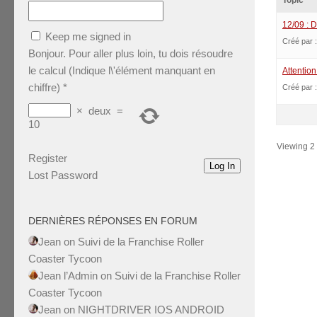
Topic
12/09 : D
Keep me signed in
Créé par 
Bonjour. Pour aller plus loin, tu dois résoudre
le calcul (Indique l\'élément manquant en
Attentio
chiffre)
*
Créé par 
×
deux
=
10
Viewing 2 t
Register
Log In
Lost Password
DERNIÈRES RÉPONSES EN FORUM
Jean
on
Suivi de la Franchise Roller
Coaster Tycoon
Jean l’Admin
on
Suivi de la Franchise Roller
Coaster Tycoon
Jean
on
NIGHTDRIVER IOS ANDROID