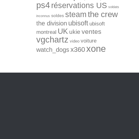
ps4
réservations US
soldats
the crew
steam
soldes
inconnus
ubisoft
the division
ubisoft
UK
ventes
ukie
montreal
vgchartz
voiture
video
xone
x360
watch_dogs