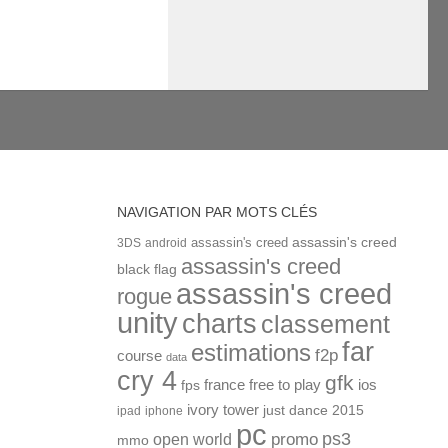
NAVIGATION PAR MOTS CLÉS
assassin's creed
assassin's creed
3DS
android
assassin's creed
black flag
assassin's creed
rogue
unity
charts
classement
far
estimations
f2p
course
data
cry 4
gfk
ios
france
free to play
fps
ivory tower
just dance 2015
ipad
iphone
pc
ps3
open world
promo
mmo