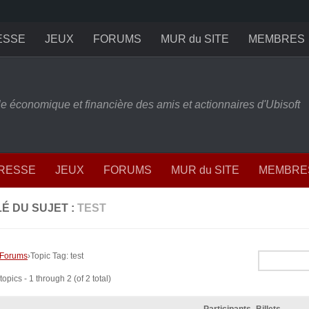
ESSE
JEUX
FORUMS
MUR du SITE
MEMBRES
ille économique et financière des amis et actionnaires d'Ubisoft
PRESSE
JEUX
FORUMS
MUR du SITE
MEMBRE
É DU SUJET :
TEST
Forums
›
Topic Tag: test
opics - 1 through 2 (of 2 total)