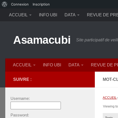
À
Connexion
Inscription
Skip to content
propos
ACCUEIL
INFO UBI
DATA
REVUE DE PR
de
WordPress
Asamacubi
Site participatif de ve
ACCUEIL
INFO UBI
DATA
REVUE DE 
SUIVRE :
MOT-CL
ACCUEIL
›
Username:
Viewing top
Password: