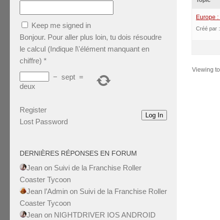
Topic
Europe :
Keep me signed in
Créé par 
Bonjour. Pour aller plus loin, tu dois résoudre
le calcul (Indique l\'élément manquant en
chiffre)
*
Viewing top
−
sept
=
deux
Register
Log In
Lost Password
DERNIÈRES RÉPONSES EN FORUM
Jean
on
Suivi de la Franchise Roller
Coaster Tycoon
Jean l’Admin
on
Suivi de la Franchise Roller
Coaster Tycoon
Jean
on
NIGHTDRIVER IOS ANDROID