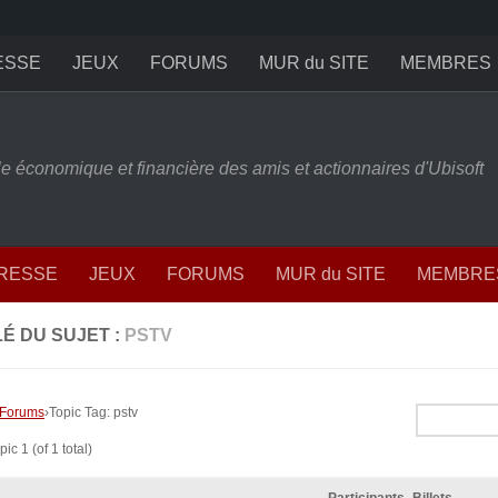
ESSE
JEUX
FORUMS
MUR du SITE
MEMBRES
ille économique et financière des amis et actionnaires d'Ubisoft
PRESSE
JEUX
FORUMS
MUR du SITE
MEMBRE
É DU SUJET :
PSTV
Forums
›
Topic Tag: pstv
ic 1 (of 1 total)