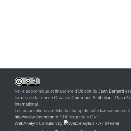
Veille économique et financière d'Ubisoft
de
Jean Bernard
est
termes de la
licence Creative Commons Attribution - Pas d’Ut
International
.
Les autorisations au-delà du champ de cette licence peuvent
http://www.jeanbernard.fr
.Hébergement OVH -
WebAnalytics solution by