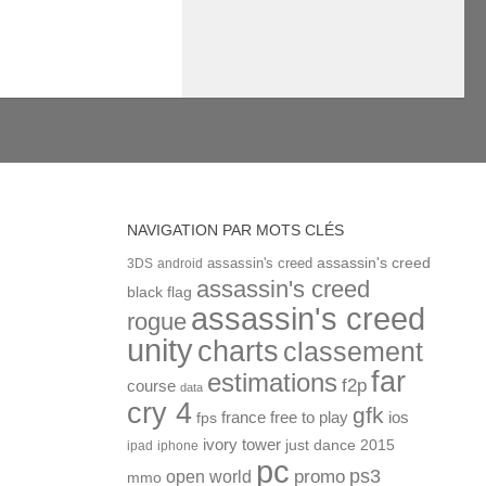
NAVIGATION PAR MOTS CLÉS
assassin's creed
assassin's creed
3DS
android
assassin's creed
black flag
assassin's creed
rogue
unity
charts
classement
far
estimations
f2p
course
data
cry 4
gfk
ios
france
free to play
fps
ivory tower
just dance 2015
ipad
iphone
pc
ps3
open world
promo
mmo