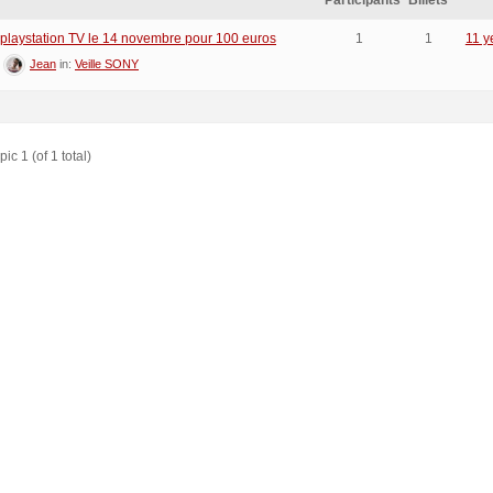
Participants
Billets
 playstation TV le 14 novembre pour 100 euros
1
1
11 y
:
Jean
in:
Veille SONY
ic 1 (of 1 total)