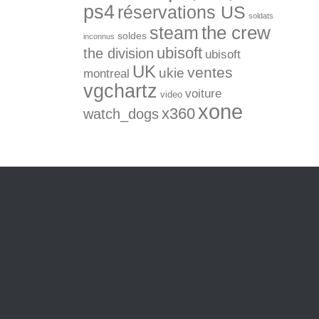
ps4
réservations US
soldats
the crew
steam
soldes
inconnus
ubisoft
the division
ubisoft
UK
ventes
ukie
montreal
vgchartz
voiture
video
xone
x360
watch_dogs