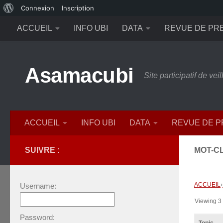
À
Connexion
Inscription
Skip to content
propos
ACCUEIL
INFO UBI
DATA
REVUE DE PR
de
WordPress
Asamacubi
Site participatif de ve
ACCUEIL
INFO UBI
DATA
REVUE DE 
SUIVRE :
MOT-CL
ACCUEIL
›
Username:
Viewing 3 t
Password: