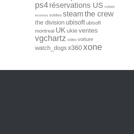
ps4
réservations US
soldats
the crew
steam
soldes
inconnus
ubisoft
the division
ubisoft
UK
ventes
ukie
montreal
vgchartz
voiture
video
xone
x360
watch_dogs