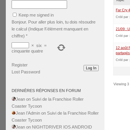
Topic
Far Cry 4
Keep me signed in
Créé par 
Bonjour. Pour aller plus loin, tu dois résoudre
le calcul (Indique l\'élément manquant en
21/09 : 
chiffre)
*
Créé par 
×
six
=
12 août F
cinquante quatre
partagés
Créé par 
Register
Log In
Lost Password
Viewing 3 t
DERNIÈRES RÉPONSES EN FORUM
Jean
on
Suivi de la Franchise Roller
Coaster Tycoon
Jean l’Admin
on
Suivi de la Franchise Roller
Coaster Tycoon
Jean
on
NIGHTDRIVER IOS ANDROID