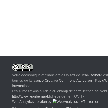
Veille économique et financière d'Ubisoft
de
Jean Bernard
est
termes de la
licence Creative Commons Attribution - Pas d’Ut
International
.
Les autorisations au-delà du champ de cette licence peuvent
http://www.jeanbernard.fr
.Hébergement OVH -
WebAnalytics solution by