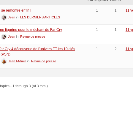
Participants
Billets
 se remontre enfin !
1
1
11 y
:
Jean
in:
LES DERNIERS ARTICLES
Une figurine pour le méchant de Far Cry
1
1
11 y
:
Jean
in:
Revue de presse
ar Cry 4 découverte de l'univers ET les 10 clés
1
2
11 y
 (PSN)
:
Jean l’Admin
in:
Revue de presse
opics - 1 through 3 (of 3 total)