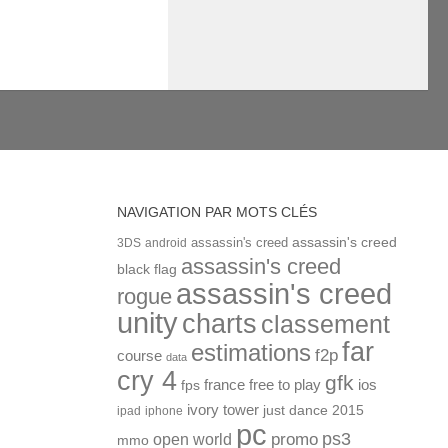
NAVIGATION PAR MOTS CLÉS
assassin's creed
assassin's creed
3DS
android
assassin's creed
black flag
assassin's creed
rogue
unity
charts
classement
far
estimations
f2p
course
data
cry 4
gfk
ios
france
free to play
fps
ivory tower
just dance 2015
ipad
iphone
pc
ps3
open world
promo
mmo