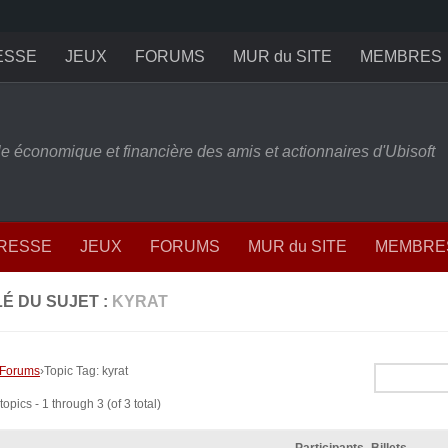
ESSE
JEUX
FORUMS
MUR du SITE
MEMBRES
ille économique et financière des amis et actionnaires d'Ubisoft
PRESSE
JEUX
FORUMS
MUR du SITE
MEMBRE
É DU SUJET :
KYRAT
Forums
›
Topic Tag: kyrat
opics - 1 through 3 (of 3 total)