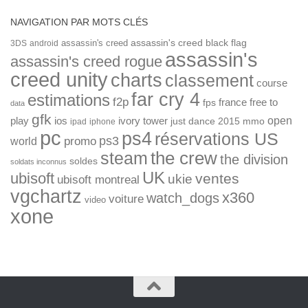
NAVIGATION PAR MOTS CLÉS
assassin's creed
assassin's creed black flag
3DS
android
assassin's
assassin's creed rogue
creed unity
charts
classement
course
far cry 4
estimations
f2p
france
free to
fps
data
gfk
open
ios
play
ivory tower
just dance 2015
mmo
ipad
iphone
pc
ps4
réservations US
ps3
world
promo
the crew
steam
the division
soldes
soldats inconnus
UK
ubisoft
ventes
ukie
ubisoft montreal
vgchartz
x360
watch_dogs
voiture
video
xone