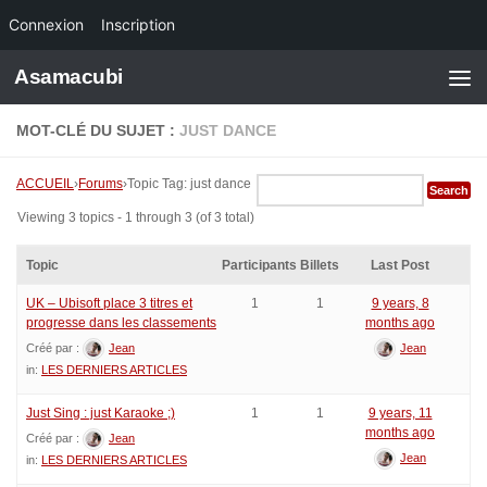
Connexion
Inscription
Skip to content
Asamacubi
MOT-CLÉ DU SUJET :
JUST DANCE
ACCUEIL
›
Forums
›
Topic Tag: just dance
Viewing 3 topics - 1 through 3 (of 3 total)
Topic
Participants
Billets
Last Post
UK – Ubisoft place 3 titres et
1
1
9 years, 8
progresse dans les classements
months ago
Créé par :
Jean
Jean
in:
LES DERNIERS ARTICLES
Just Sing : just Karaoke ;)
1
1
9 years, 11
months ago
Créé par :
Jean
Jean
in:
LES DERNIERS ARTICLES