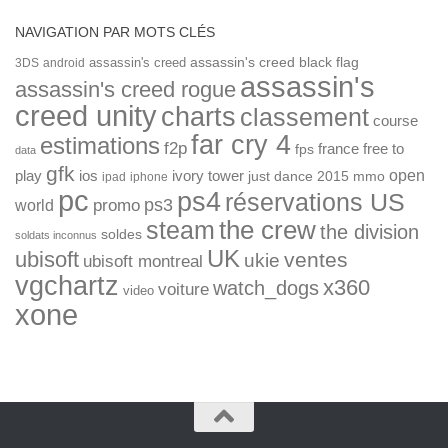
NAVIGATION PAR MOTS CLÉS
assassin's creed
assassin's creed black flag
3DS
android
assassin's
assassin's creed rogue
creed unity
charts
classement
course
far cry 4
estimations
f2p
france
free to
fps
data
gfk
open
ios
play
ivory tower
just dance 2015
mmo
ipad
iphone
pc
ps4
réservations US
ps3
world
promo
the crew
steam
the division
soldes
soldats inconnus
UK
ubisoft
ventes
ukie
ubisoft montreal
vgchartz
x360
watch_dogs
voiture
video
xone