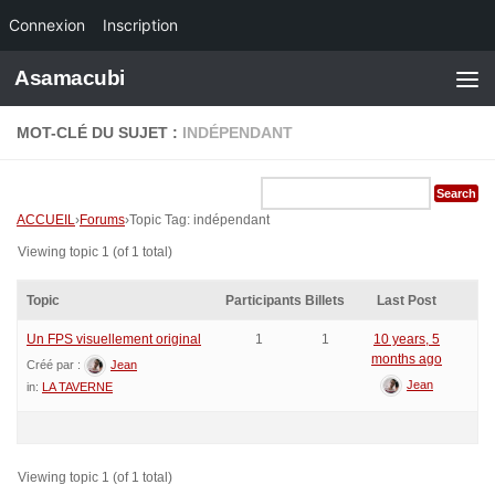
Connexion
Inscription
Skip to content
Asamacubi
MOT-CLÉ DU SUJET :
INDÉPENDANT
ACCUEIL
›
Forums
›
Topic Tag: indépendant
Viewing topic 1 (of 1 total)
Topic
Participants
Billets
Last Post
Un FPS visuellement original
1
1
10 years, 5
months ago
Créé par :
Jean
Jean
in:
LA TAVERNE
Viewing topic 1 (of 1 total)