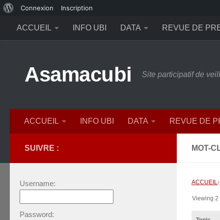
À
Connexion
Inscription
Skip to content
propos
ACCUEIL
INFO UBI
DATA
REVUE DE PR
de
WordPress
Asamacubi
Site participatif de ve
ACCUEIL
INFO UBI
DATA
REVUE DE 
SUIVRE :
MOT-CL
ACCUEIL
›
Username:
Viewing 2 t
Password: