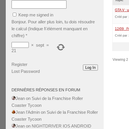
Topic
GTA V : 
Keep me signed in
Créé par 
Bonjour. Pour aller plus loin, tu dois résoudre
le calcul (Indique l\'élément manquant en
12/09 : 
chiffre)
*
Créé par 
×
sept
=
21
Viewing 2 t
Register
Log In
Lost Password
DERNIÈRES RÉPONSES EN FORUM
Jean
on
Suivi de la Franchise Roller
Coaster Tycoon
Jean l’Admin
on
Suivi de la Franchise Roller
Coaster Tycoon
Jean
on
NIGHTDRIVER IOS ANDROID