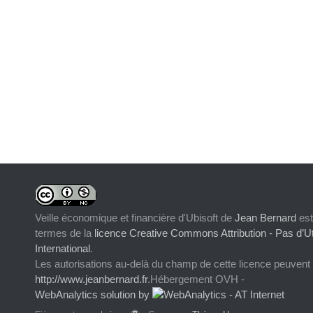
Veille économique et financière d'Ubisoft
de
Jean Bernard
est
termes de la
licence Creative Commons Attribution - Pas d’Ut
International
.
Les autorisations au-delà du champ de cette licence peuvent
http://www.jeanbernard.fr
.Hébergement OVH -
WebAnalytics solution by