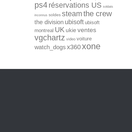
ps4
réservations US
soldats
the crew
steam
soldes
inconnus
ubisoft
the division
ubisoft
UK
ventes
ukie
montreal
vgchartz
voiture
video
xone
x360
watch_dogs