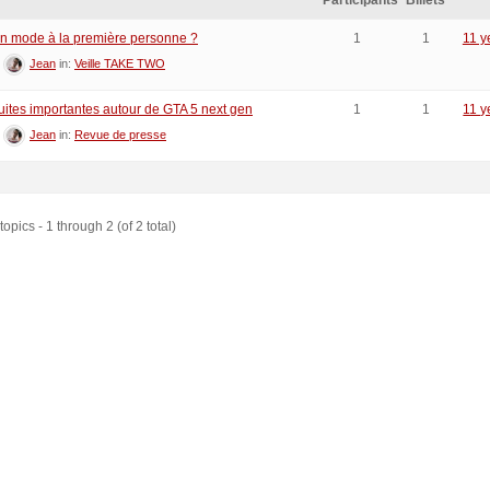
Participants
Billets
un mode à la première personne ?
1
1
11 y
:
Jean
in:
Veille TAKE TWO
Fuites importantes autour de GTA 5 next gen
1
1
11 y
:
Jean
in:
Revue de presse
opics - 1 through 2 (of 2 total)