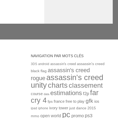
NAVIGATION PAR MOTS CLÉS
assassin's creed
assassin's creed
3DS
android
assassin's creed
black flag
assassin's creed
rogue
unity
charts
classement
far
estimations
f2p
course
data
cry 4
gfk
ios
france
free to play
fps
ivory tower
just dance 2015
ipad
iphone
pc
ps3
open world
promo
mmo