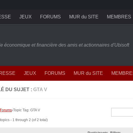
ESSE
JEUX
FORUMS
MUR du SITE
MEMBRES
ille économique et financière des amis et actionnaires d'Ubisoft
PRESSE
JEUX
FORUMS
MUR du SITE
MEMBRE
É DU SUJET :
GTA V
Forums
›
Topic Tag: GTA V
opics - 1 through 2 (of 2 total)