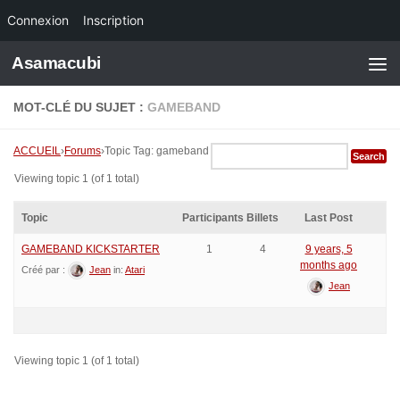
Connexion
Inscription
Skip to content
Asamacubi
MOT-CLÉ DU SUJET :
GAMEBAND
ACCUEIL
›
Forums
›
Topic Tag: gameband
Viewing topic 1 (of 1 total)
Topic
Participants
Billets
Last Post
GAMEBAND KICKSTARTER
1
4
9 years, 5
months ago
Créé par :
Jean
in:
Atari
Jean
Viewing topic 1 (of 1 total)