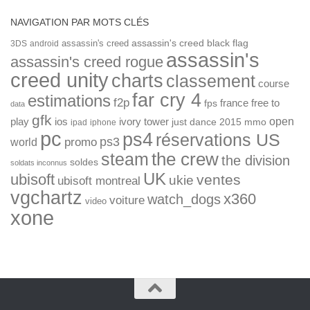
NAVIGATION PAR MOTS CLÉS
assassin's creed
assassin's creed black flag
3DS
android
assassin's
assassin's creed rogue
creed unity
charts
classement
course
far cry 4
estimations
f2p
france
free to
fps
data
gfk
open
ios
play
ivory tower
just dance 2015
mmo
ipad
iphone
pc
ps4
réservations US
ps3
world
promo
the crew
steam
the division
soldes
soldats inconnus
UK
ubisoft
ventes
ukie
ubisoft montreal
vgchartz
x360
watch_dogs
voiture
video
xone