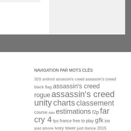
NAVIGATION PAR MOTS CLÉS
assassin's creed
assassin's creed
3DS
android
assassin's creed
black flag
assassin's creed
rogue
unity
charts
classement
far
estimations
f2p
course
data
cry 4
gfk
ios
france
free to play
fps
ivory tower
just dance 2015
ipad
iphone