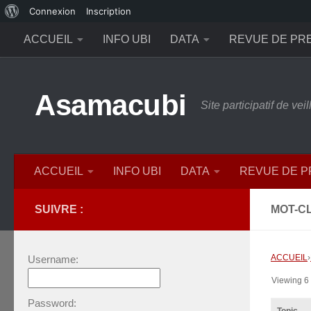
À
Connexion
Inscription
Skip to content
propos
ACCUEIL
INFO UBI
DATA
REVUE DE PR
de
WordPress
Asamacubi
Site participatif de ve
ACCUEIL
INFO UBI
DATA
REVUE DE 
SUIVRE :
MOT-CL
ACCUEIL
›
Username:
Viewing 6 t
Password: