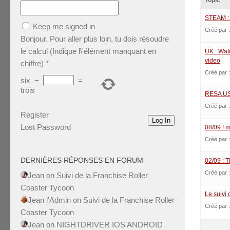
Topic
STEAM : 
Keep me signed in
Créé par 
Bonjour. Pour aller plus loin, tu dois résoudre
le calcul (Indique l\'élément manquant en
UK : Wat
video
chiffre)
*
Créé par 
six
−
=
trois
RESA US 
Créé par 
Register
Log In
Lost Password
08/09 ! m
Créé par 
DERNIÈRES RÉPONSES EN FORUM
02/09 : 
Créé par 
Jean
on
Suivi de la Franchise Roller
Coaster Tycoon
Le suivi
Jean l’Admin
on
Suivi de la Franchise Roller
Créé par 
Coaster Tycoon
Jean
on
NIGHTDRIVER IOS ANDROID