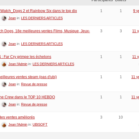
Participants
Billets
Watch_Dogs 2 et Rainbow Six dans le top dix
1
1
9 y
:
Jean
in:
LES DERNIERS ARTICLES
ch Dogs, 18e meilleures ventes Films, Musique, Jeux-
3
3
11 
:
Jean
in:
LES DERNIERS ARTICLES
: Far Cry grimpe les échelons
1
1
11 
:
Jean l’Admin
in:
LES DERNIERS ARTICLES
eilleures ventes steam (pas d'ubi)
1
1
11 y
:
Jean
in:
Revue de presse
The Crew dans le TOP 10 HEBDO
1
1
11 y
:
Jean
in:
Revue de presse
 des ventes améliorés
3
10
:
Jean l’Admin
in:
UBISOFT