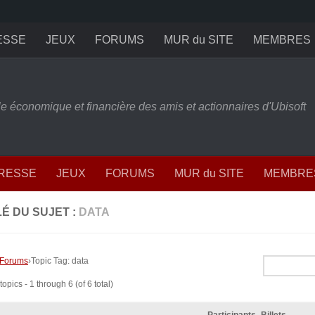
ESSE
JEUX
FORUMS
MUR du SITE
MEMBRES
ille économique et financière des amis et actionnaires d'Ubisoft
PRESSE
JEUX
FORUMS
MUR du SITE
MEMBRE
É DU SUJET :
DATA
Forums
›
Topic Tag: data
opics - 1 through 6 (of 6 total)