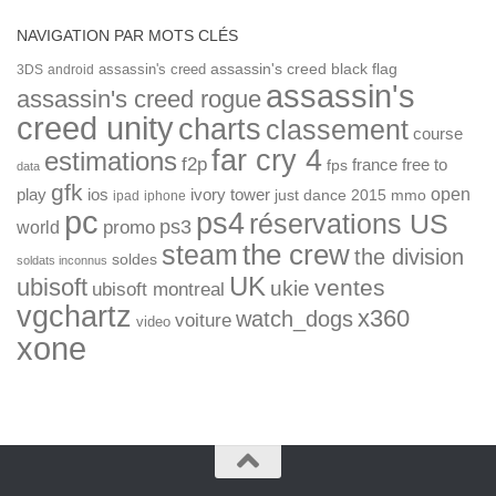
NAVIGATION PAR MOTS CLÉS
assassin's creed
assassin's creed black flag
3DS
android
assassin's
assassin's creed rogue
creed unity
charts
classement
course
far cry 4
estimations
f2p
france
free to
fps
data
gfk
open
ios
play
ivory tower
just dance 2015
mmo
ipad
iphone
pc
ps4
réservations US
ps3
world
promo
the crew
steam
the division
soldes
soldats inconnus
UK
ubisoft
ventes
ukie
ubisoft montreal
vgchartz
x360
watch_dogs
voiture
video
xone