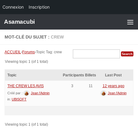
Connexion
Inscription
Skip to content
Asamacubi
MOT-CLÉ DU SUJET :
CREW
ACCUEIL
›
Forums
›
Topic Tag: crew
Viewing topic 1 (of 1 total)
Topic
Participants
Billets
Last Post
THE CREW LES AVIS
3
11
12 years ago
Créé par :
Jean l’Admin
Jean l’Admin
in:
UBISOFT
Viewing topic 1 (of 1 total)