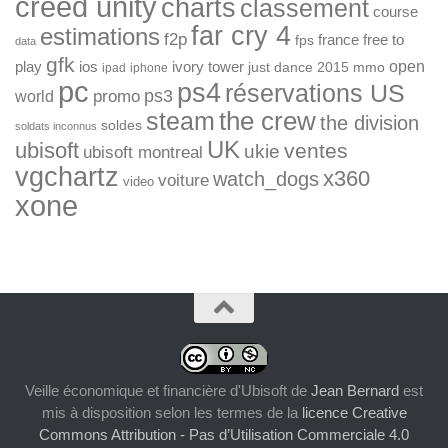
creed unity
charts
classement
course
far cry 4
estimations
f2p
france
free to
fps
data
gfk
open
ios
play
ivory tower
just dance 2015
mmo
ipad
iphone
pc
ps4
réservations US
ps3
world
promo
the crew
steam
the division
soldes
soldats inconnus
UK
ubisoft
ventes
ukie
ubisoft montreal
vgchartz
x360
watch_dogs
voiture
video
xone
Veille économique et financière d'Ubisoft
de
Jean Bernard
est
mis à disposition selon les termes de la
licence Creative
Commons Attribution - Pas d’Utilisation Commerciale 4.0