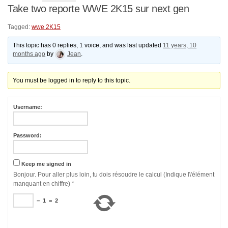
Take two reporte WWE 2K15 sur next gen
Tagged:
wwe 2K15
This topic has 0 replies, 1 voice, and was last updated
11 years, 10
months ago
by
Jean
.
You must be logged in to reply to this topic.
Username:
Password:
Keep me signed in
Bonjour. Pour aller plus loin, tu dois résoudre le calcul (Indique l\'élément
manquant en chiffre)
*
−
1
=
2