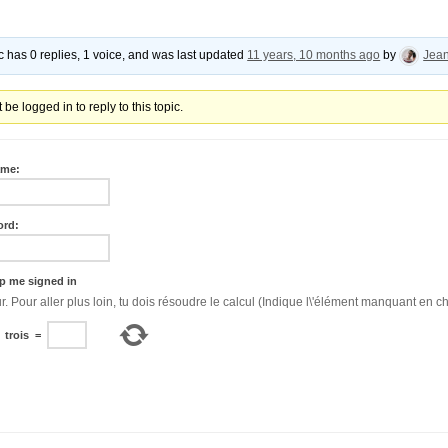
ic has 0 replies, 1 voice, and was last updated
11 years, 10 months ago
by
Jea
be logged in to reply to this topic.
ame:
ord:
p me signed in
Bonjour. Pour aller plus loin, tu dois résoudre le calcul (Indique l\'élément manquant en ch
+
trois
=