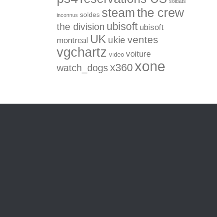
soldats
the crew
steam
soldes
inconnus
ubisoft
the division
ubisoft
UK
ventes
ukie
montreal
vgchartz
voiture
video
xone
x360
watch_dogs