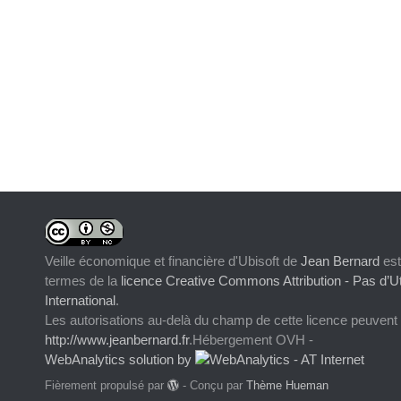
Veille économique et financière d'Ubisoft
de
Jean Bernard
est
termes de la
licence Creative Commons Attribution - Pas d’Ut
International
.
Les autorisations au-delà du champ de cette licence peuvent
http://www.jeanbernard.fr
.Hébergement OVH -
WebAnalytics solution by
Fièrement propulsé par
- Conçu par
Thème Hueman