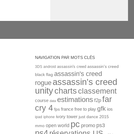
NAVIGATION PAR MOTS CLÉS
assassin's creed
assassin's creed
3DS
android
assassin's creed
black flag
assassin's creed
rogue
unity
charts
classement
far
estimations
f2p
course
data
cry 4
gfk
ios
france
free to play
fps
ivory tower
just dance 2015
ipad
iphone
pc
ps3
open world
promo
mmo
ps4
réservations US