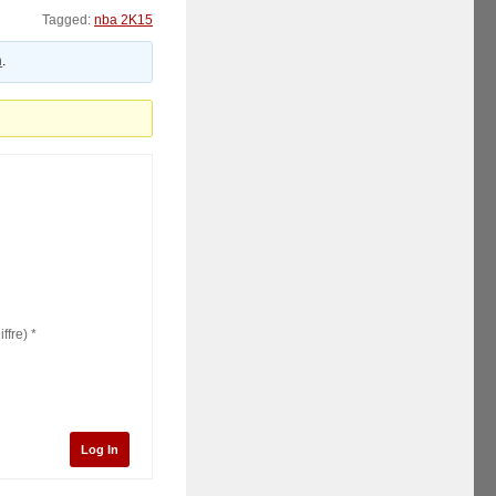
Tagged:
nba 2K15
n
.
iffre)
*
Log In