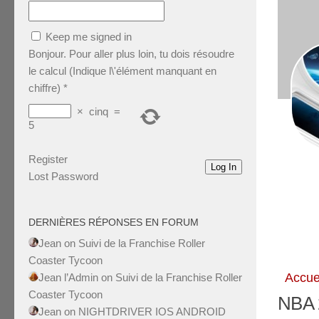
Keep me signed in
Bonjour. Pour aller plus loin, tu dois résoudre
le calcul (Indique l\'élément manquant en
chiffre)
*
×
cinq
=
5
Register
Log In
Lost Password
DERNIÈRES RÉPONSES EN FORUM
Jean
on
Suivi de la Franchise Roller
Coaster Tycoon
Accue
Jean l’Admin
on
Suivi de la Franchise Roller
Coaster Tycoon
NBA 
Jean
on
NIGHTDRIVER IOS ANDROID