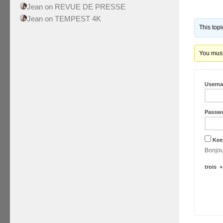
Jean
on
REVUE DE PRESSE
Jean
on
TEMPEST 4K
This top
You must 
Usern
Passw
Kee
trois