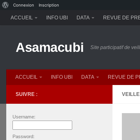
À
Connexion
Inscription
Skip to content
propos
ACCUEIL
INFO UBI
DATA
REVUE DE PR
de
WordPress
Asamacubi
Site participatif de ve
ACCUEIL
INFO UBI
DATA
REVUE DE 
SUIVRE :
VEILL
Username:
Password: