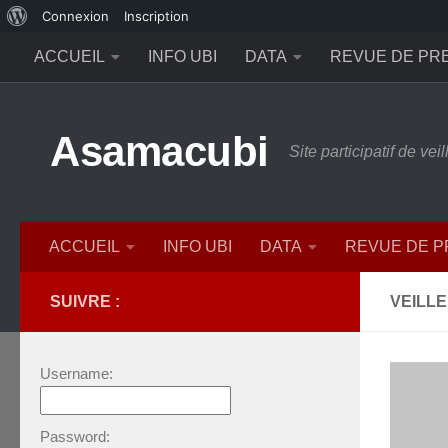
À
Connexion
Inscription
Skip to content
propos
ACCUEIL
INFO UBI
DATA
REVUE DE PR
de
WordPress
Asamacubi
Site participatif de ve
ACCUEIL
INFO UBI
DATA
REVUE DE 
SUIVRE :
VEILL
Username:
Password: