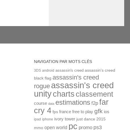
NAVIGATION PAR MOTS CLÉS
assassin's creed
assassin's creed
3DS
android
assassin's creed
black flag
assassin's creed
rogue
unity
charts
classement
far
estimations
f2p
course
data
cry 4
gfk
ios
france
free to play
fps
ivory tower
just dance 2015
ipad
iphone
pc
ps3
open world
promo
mmo