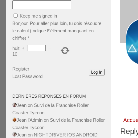
Keep me signed in
Bonjour. Pour aller plus loin, tu dois résoudre
le calcul (Indique l\'élément manquant en
chiffre)
*
huit
+
=
10
Register
Log In
Lost Password
DERNIÈRES RÉPONSES EN FORUM
Jean
on
Suivi de la Franchise Roller
Coaster Tycoon
Accue
Jean l’Admin
on
Suivi de la Franchise Roller
Coaster Tycoon
Reply
Jean
on
NIGHTDRIVER IOS ANDROID