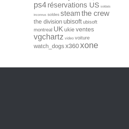
ps4
réservations US
soldats
the crew
steam
soldes
inconnus
ubisoft
the division
ubisoft
UK
ventes
ukie
montreal
vgchartz
voiture
video
xone
x360
watch_dogs