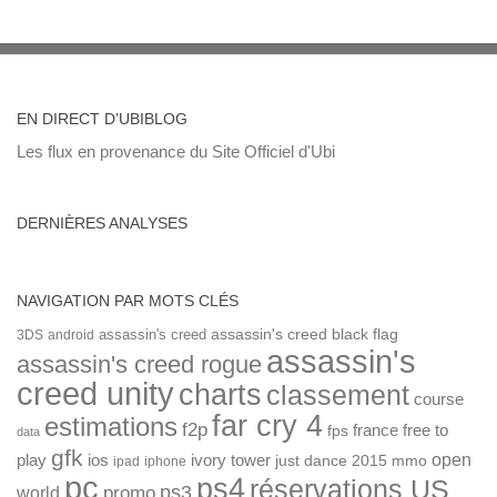
EN DIRECT D’UBIBLOG
Les flux en provenance du Site Officiel d'Ubi
DERNIÈRES ANALYSES
NAVIGATION PAR MOTS CLÉS
assassin's creed
assassin's creed black flag
3DS
android
assassin's
assassin's creed rogue
creed unity
charts
classement
course
far cry 4
estimations
f2p
france
free to
fps
data
gfk
open
ios
play
ivory tower
just dance 2015
mmo
ipad
iphone
pc
ps4
réservations US
ps3
world
promo