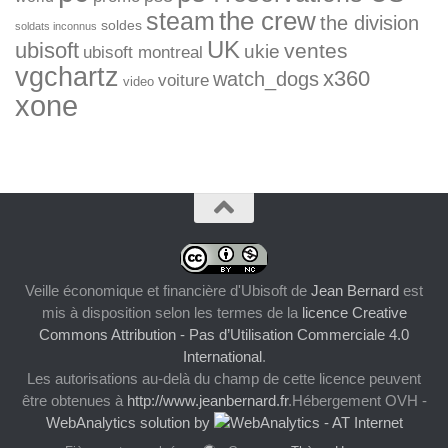
the crew
steam
the division
soldes
soldats inconnus
UK
ubisoft
ventes
ukie
ubisoft montreal
vgchartz
x360
watch_dogs
voiture
video
xone
Veille économique et financière d'Ubisoft
de
Jean Bernard
est
mis à disposition selon les termes de la
licence Creative
Commons Attribution - Pas d’Utilisation Commerciale 4.0
International
.
Les autorisations au-delà du champ de cette licence peuvent
être obtenues à
http://www.jeanbernard.fr
.Hébergement OVH -
WebAnalytics solution by