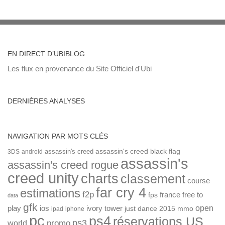
EN DIRECT D’UBIBLOG
Les flux en provenance du Site Officiel d'Ubi
DERNIÈRES ANALYSES
NAVIGATION PAR MOTS CLÉS
assassin's creed
assassin's creed black flag
3DS
android
assassin's
assassin's creed rogue
creed unity
charts
classement
course
far cry 4
estimations
f2p
france
free to
fps
data
gfk
open
ios
play
ivory tower
just dance 2015
mmo
ipad
iphone
pc
ps4
réservations US
ps3
world
promo