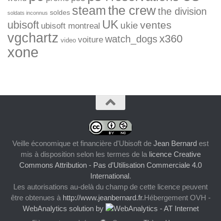
the crew
steam
the division
soldes
soldats inconnus
UK
ubisoft
ventes
ukie
ubisoft montreal
vgchartz
x360
watch_dogs
voiture
video
xone
Veille économique et financière d'Ubisoft
de
Jean Bernard
est
mis à disposition selon les termes de la
licence Creative
Commons Attribution - Pas d’Utilisation Commerciale 4.0
International
.
Les autorisations au-delà du champ de cette licence peuvent
être obtenues à
http://www.jeanbernard.fr
.Hébergement OVH -
WebAnalytics solution by