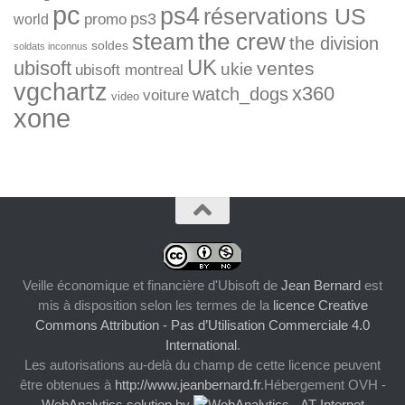
pc
ps4
réservations US
ps3
world
promo
the crew
steam
the division
soldes
soldats inconnus
UK
ubisoft
ventes
ukie
ubisoft montreal
vgchartz
x360
watch_dogs
voiture
video
xone
Veille économique et financière d'Ubisoft
de
Jean Bernard
est
mis à disposition selon les termes de la
licence Creative
Commons Attribution - Pas d’Utilisation Commerciale 4.0
International
.
Les autorisations au-delà du champ de cette licence peuvent
être obtenues à
http://www.jeanbernard.fr
.Hébergement OVH -
WebAnalytics solution by