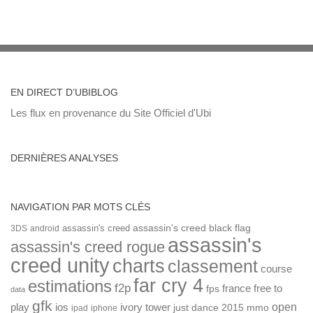
EN DIRECT D’UBIBLOG
Les flux en provenance du Site Officiel d'Ubi
DERNIÈRES ANALYSES
NAVIGATION PAR MOTS CLÉS
assassin's creed
assassin's creed black flag
3DS
android
assassin's
assassin's creed rogue
creed unity
charts
classement
course
far cry 4
estimations
f2p
france
free to
fps
data
gfk
open
ios
play
ivory tower
just dance 2015
mmo
ipad
iphone